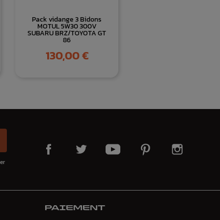
Pack vidange 3 Bidons
MOTUL 5W30 300V
SUBARU BRZ/TOYOTA GT
86
Prix
130,00 €
er
PAIEMENT