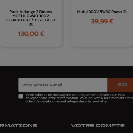
Pack Vidange 3 Bidons
Motul 300V 5W30 Power 2L
MOTUL 0W40 300V
Prix
39,99 €
SUBARU BRZ / TOYOTA GT
86
Prix
130,00 €
GO!
Votre adresse de messagerie est uniquement utilisée pour vous
envoyer notre lettre d'information. Vous pouvez à tout moment utilis
le lien de désabonnement intégré dans la newsletter.
ORMATIONS
VOTRE COMPTE