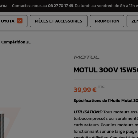
Contactez-nous au
03 27 70 17 49
. Du lundi au vendredi de 8h à 12h e
TOYOTA
PIÈCES ET ACCESSOIRES
PROMOTION
ZE

 Compétition 2L
MOTUL
MOTUL 300V 15W5
TTC
39,99 €
Spécifications de l'Huile Motul 
UTILISATIONS:
Tous moteurs ess
turbocompressés ou suralimentés
carburateurs. Pour les moteurs m
fonctionnant sur une large plag
conduite difficiles. Convient à to