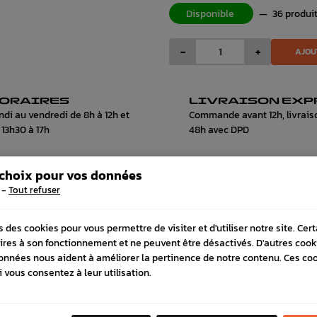
Disponible
—
36 produi
-
+
AJOU
ORAIRES
LIVRAISON EXP
ndi au vendredi de 8h à 12h et
Commande avant 12h, livrais
 13h30 à 17h
48h avec DPD
 choix pour vos données
-
Tout refuser
 COMPATIBLE
s des cookies pour vous permettre de visiter et d'utiliser notre site. Cer
ires à son fonctionnement et ne peuvent être désactivés. D'autres cook
onnées nous aident à améliorer la pertinence de notre contenu. Ces co
i vous consentez à leur utilisation.