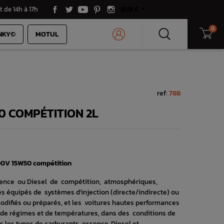
t de 14h à 17h
EUR €
0
NKY©
MOTUL
ref:
788
0 COMPÉTITION 2L
300V 15W50 compétition
ence ou Diesel de compétition, atmosphériques,
 équipés de systèmes d'injection (directe/indirecte) ou
odifiés ou préparés, et les voitures hautes performances
e de régimes et de températures, dans des conditions de
us les types de carburants, essence, Diesel et