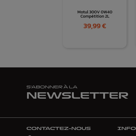
Motul 300V 0W40
Compétition 2L
Prix
39,99 €
S'ABONNER À LA
NEWSLETTER
CONTACTEZ-NOUS
INF