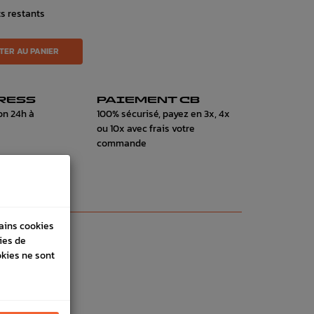
ts restants
TER AU PANIER
RESS
PAIEMENT CB
on 24h à
100% sécurisé, payez en 3x, 4x
ou 10x avec frais votre
commande
tains cookies
ies de
okies ne sont