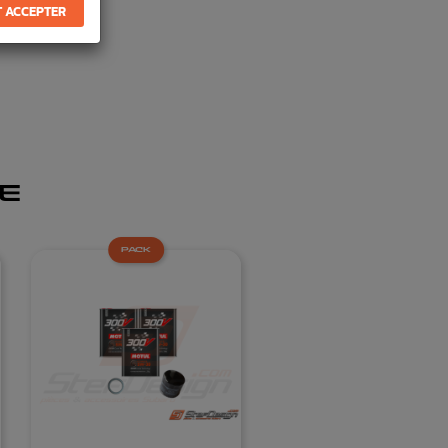
 ACCEPTER
E
PACK