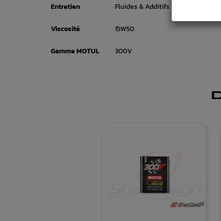
Entretien
Fluides & Additifs
Viscosité
15W50
Gamme MOTUL
300V