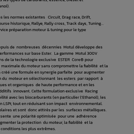
anol).
 les normes existantes Circuit, Drag race, Drift,
rse historique, Rallye, Rally cross, Track days, Tuning...
rvice préparation moteur & tuning pour le type
puis de nombreuses décennies Motul développe des
 performances sur base Ester. La gamme Motul 300V
ns de la technologie exclusive ESTER Core® pour
 maximale du moteur sans compromettre la fiabilité et la
 a créé une formule en synergie parfaite pour augmenter
n du moteur en sélectionnant les esters par rapport à
ques et organiques de haute performance et en les
ditifs innovant. Cette formulation exclusive Racing
té avec les biocarburants (en particulier l'Ethanol), les
tion LSPI, tout en réduisant son impact environnemental.
laires et sont donc attirés par les surfaces métalliques.
sente une polarité optimisée pour une adhérence
gmenter la protection du moteur, la fiabilité et la
onditions les plus extrêmes.