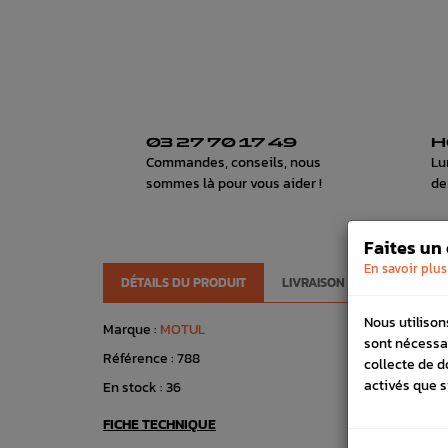
03 27 70 17 49
H
Commandes, conseils, nous
Lu
sommes là pour vous aider !
de
Faites un
En savoir plus
DÉTAILS DU PRODUIT
LIVRAISON
VÉHICULES
Nous utilison
Marque :
MOTUL
sont nécessa
Référence :
788
collecte de d
activés que s
En stock :
36
FICHE TECHNIQUE