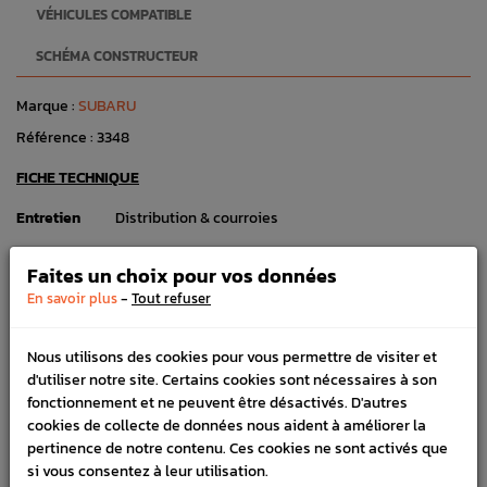
VÉHICULES COMPATIBLE
SCHÉMA CONSTRUCTEUR
Marque :
SUBARU
Référence :
3348
FICHE TECHNIQUE
Entretien
Distribution & courroies
Faites un choix pour vos données
-
En savoir plus
Tout refuser
PRODUITS
FRÉQUEMMENT
Nous utilisons des cookies pour vous permettre de visiter et
d'utiliser notre site. Certains cookies sont nécessaires à son
ACHETÉS ENSEMBLE
fonctionnement et ne peuvent être désactivés. D'autres
cookies de collecte de données nous aident à améliorer la
pertinence de notre contenu. Ces cookies ne sont activés que
si vous consentez à leur utilisation.
Galet cranté de courroie de distribution