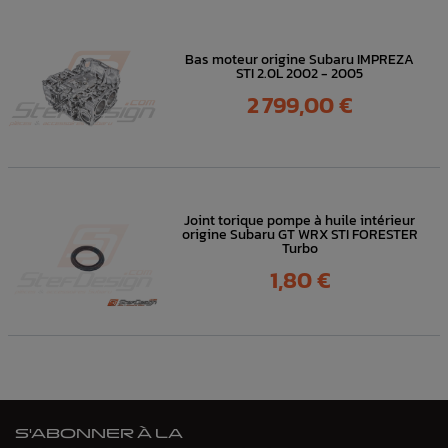
Bas moteur origine Subaru IMPREZA
STI 2.0L 2002 - 2005
Prix
2 799,00 €
Joint torique pompe à huile intérieur
origine Subaru GT WRX STI FORESTER
Turbo
Prix
1,80 €
S'ABONNER À LA