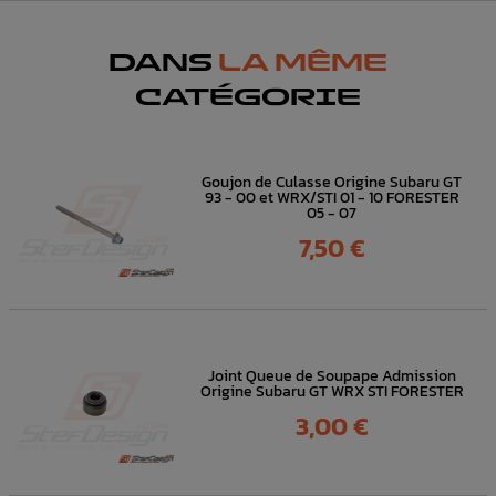
DANS
LA MÊME
CATÉGORIE
Goujon de Culasse Origine Subaru GT
93 - 00 et WRX/STI 01 - 10 FORESTER
05 - 07
Prix
7,50 €
Joint Queue de Soupape Admission
Origine Subaru GT WRX STI FORESTER
Prix
3,00 €