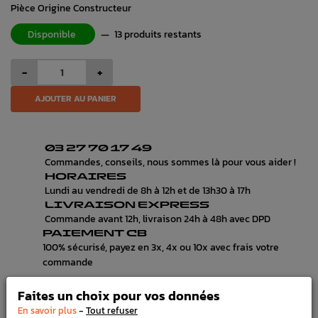
Pièce Origine Constructeur
Disponible
—
13 produits restants
-
+
AJOUTER AU PANIER
03 27 70 17 49
Commandes, conseils, nous sommes là pour vous aider !
HORAIRES
Lundi au vendredi de 8h à 12h et de 13h30 à 17h
LIVRAISON EXPRESS
Commande avant 12h, livraison 24h à 48h avec DPD
PAIEMENT CB
100% sécurisé, payez en 3x, 4x ou 10x avec frais votre
commande
Faites un choix pour vos données
-
En savoir plus
Tout refuser
DÉTAILS DU PRODUIT