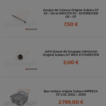
Goujon de Culasse Origine Subaru GT
93 - 00 et WRX/STI 01 - 10 FORESTER
05 - 07
Prix
7,50 €
Joint Queue de Soupape Admission
Origine Subaru GT WRX STI FORESTER
Prix
3,00 €
Bas moteur origine Subaru IMPREZA
STI 2.0L 2002 - 2005
Prix
2 799,00 €