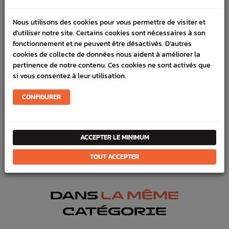
LIVRAISON
Nous utilisons des cookies pour vous permettre de visiter et
d'utiliser notre site. Certains cookies sont nécessaires à son
VÉHICULES COMPATIBLE
fonctionnement et ne peuvent être désactivés. D'autres
cookies de collecte de données nous aident à améliorer la
SCHÉMA CONSTRUCTEUR
pertinence de notre contenu. Ces cookies ne sont activés que
si vous consentez à leur utilisation.
Marque :
SUBARU
Référence :
2439
CONFIGURER
En stock :
13
FICHE TECHNIQUE
ACCEPTER LE MINIMUM
Entretien
Pièces origine constructeur
TOUT ACCEPTER
DANS
LA MÊME
CATÉGORIE