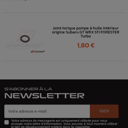
Joint torique pompe à huile intérieur
origine Subaru GT WRX STI FORESTER
Turbo
Prix
1,80 €
S'ABONNER À LA
NEWSLETTER
GO!
Votre adresse de messagerie est uniquement utilisée pour vous
envoyer notre lettre d'information. Vous pouvez à tout moment utiliser
le lien de désabonnement intégré dans la newsletter.