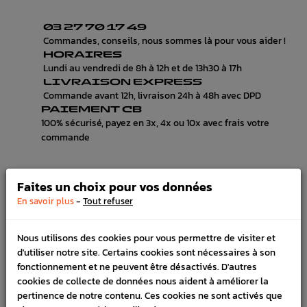
03 27 70 17 49
Commandes, conseils, nous sommes là pour vous aider !
HORAIRES
Lundi au vendredi de 8h à 12h et de 13h30 à 17h
LIVRAISON EXPRESS
Commande avant 12h, livraison 24h à 48h avec DPD
PAIEMENT CB
100% sécurisé, payez en 3x, 4x ou 10x avec frais votre
commande
Faites un choix pour vos données
DESCRIPTION
-
En savoir plus
Tout refuser
DÉTAILS DU PRODUIT
Nous utilisons des cookies pour vous permettre de visiter et
LIVRAISON
d'utiliser notre site. Certains cookies sont nécessaires à son
fonctionnement et ne peuvent être désactivés. D'autres
VÉHICULES COMPATIBLE
cookies de collecte de données nous aident à améliorer la
pertinence de notre contenu. Ces cookies ne sont activés que
SCHÉMA CONSTRUCTEUR