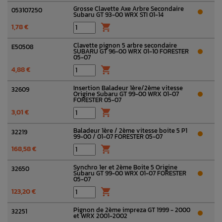
Grosse Clavette Axe Arbre Secondaire
053107250
Subaru GT 93-00 WRX STI 01-14
1,78 €

Clavette pignon 5 arbre secondaire
E50508
SUBARU GT 96-00 WRX 01-10 FORESTER
05-07
4,88 €

Insertion Baladeur 1ère/2ème vitesse
32609
Origine Subaru GT 99-00 WRX 01-07
FORESTER 05-07
3,01 €

Baladeur 1ère / 2ème vitesse boite 5 P1
32219
99-00 / 01-07 FORESTER 05-07
168,58 €

Synchro 1er et 2ème Boite 5 Origine
32650
Subaru GT 99-00 WRX 01-07 FORESTER
05-07
123,20 €

Pignon de 2ème impreza GT 1999 - 2000
32251
et WRX 2001-2002