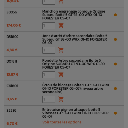
10,68 €

Manchon engrenage conique Origine
38956
Subaru Boite 5 GT 93-00 WRX 01-10
FORESTER 05-07
174,05 €

Jonc d’arrêt d'arbre secondaire Boite 5
D51802
Subaru GT 93-00 WRX 01-10 FORESTER
05-07
4,30 €

Rondelle Arbre secondaire Boite 5
D01811
Origine SUBARU GT 93-00 WRX 01-10
FORESTER 05-07
13,87 €

Écrou de blocage Boite 5 GT 93-00 WRX
C61801
01-10 FORESTER 05-07 (niveau arbre
secondaire)
8,65 €

Entretoise pignon attaque boite 5
32295
vitesses GT 93-00 WRX 01-10 FORESTER
05-07
Voir toutes les options
6,70 €