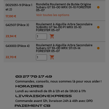
Rondelle Roulement de Butée Origine
DO25051-9 (Pièce 1
Subaru GT 93-00 WRX 01-10 FORESTER
et 2)
05-07
Voir toutes les options
17,00 €
Roulement à Aiguille Arbre Secondaire
G42507 (Pièce 3)
SUBARU GT 94-00 P1 WRX 01-10
FORESTER 05-07
23,94 €

Roulement à Aiguille Arbre Secondaire
G43003 (Pièce 4)
Subaru GT 93-00 WRX STI 01-14
FORESTER 05-07
22,70 €

03 27 70 17 49
Commandes, conseils, nous sommes là pour vous aider !
HORAIRES
Lundi au vendredi de 8h à 12h et de 13h30 à 17h
LIVRAISON EXPRESS
Commande avant 12h, livraison 24h à 48h avec DPD
PAIEMENT CB