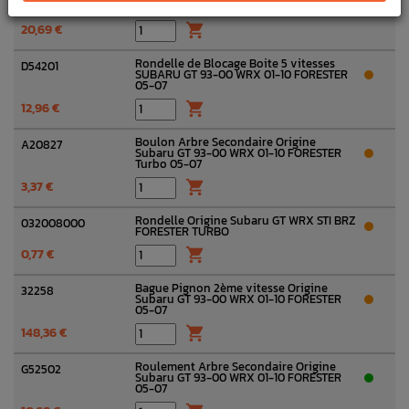
GT 93-00 WRX 01-10 FORESTER 05-07
20,69 €

Rondelle de Blocage Boite 5 vitesses
D54201
SUBARU GT 93-00 WRX 01-10 FORESTER
05-07
12,96 €

Boulon Arbre Secondaire Origine
A20827
Subaru GT 93-00 WRX 01-10 FORESTER
Turbo 05-07
3,37 €

Rondelle Origine Subaru GT WRX STI BRZ
032008000
FORESTER TURBO
0,77 €

Bague Pignon 2ème vitesse Origine
32258
Subaru GT 93-00 WRX 01-10 FORESTER
05-07
148,36 €

Roulement Arbre Secondaire Origine
G52502
Subaru GT 93-00 WRX 01-10 FORESTER
05-07