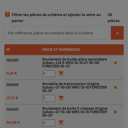

Filtrer les pièces du schéma et ajouter la votre au
28
panier.
pièces
⨉
N°
PIÉCE ET RÉFÉRENCE
Roulement de butée arbre secondaire
G53301
Subaru 2.0l R WRX 01-10 GT 93-00
FORESTER 05-07
9,25 €

Rondelle de transmission Origine
D03301
Subaru GT 93-00 WRX 01-10 FORESTER
05-07
21,72 €

Roulement de boite 5 vitesses Origine
G34201
Subaru GT 93-00 WRX 01-10 FORESTER
05-07
66,86 €
