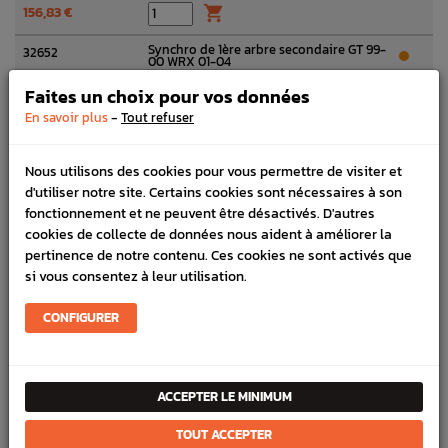
156,83 €

Synchro de 1ère arbre secondaire GT 99-
32652
00 WRX 01-04
38,89 €

Faites un choix pour vos données
-
En savoir plus
Tout refuser
Pignon Première vitesse Origine Subaru
32231
GT 99 - 00 WRX 01 - 04/04
324,22 €

Nous utilisons des cookies pour vous permettre de visiter et
d'utiliser notre site. Certains cookies sont nécessaires à son
Collier Pignon d'Entrainement Arbre
32296
Secondaire Origine Subaru GT 93-00
fonctionnement et ne peuvent être désactivés. D'autres
WRX 01-10 FORESTER 05-07
cookies de collecte de données nous aident à améliorer la
6,60 €

pertinence de notre contenu. Ces cookies ne sont activés que
si vous consentez à leur utilisation.
Axe Arbre Secondaire Origine Subaru GT
32229
99-00 WRX 01-10 FORESTER 05-07
CONFIGURER
376,10 €

Roulement Boite 5 vitesses Arbre
G34202
secondaire Subaru GT 93-00 WRX 01-
05/08 FORESTER 05-07
ACCEPTER LE MINIMUM
201,30 €

TOUT ACCEPTER
Écrou de Boite en 50mm Origine Subaru
C64201