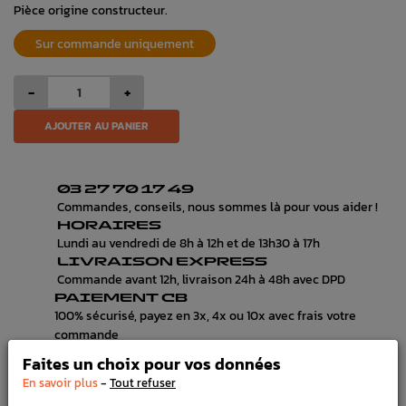
Pièce origine constructeur.
Sur commande uniquement
-
+
AJOUTER AU PANIER
03 27 70 17 49
Commandes, conseils, nous sommes là pour vous aider !
HORAIRES
Lundi au vendredi de 8h à 12h et de 13h30 à 17h
LIVRAISON EXPRESS
Commande avant 12h, livraison 24h à 48h avec DPD
PAIEMENT CB
100% sécurisé, payez en 3x, 4x ou 10x avec frais votre
commande
Faites un choix pour vos données
-
En savoir plus
Tout refuser
DÉTAILS DU PRODUIT