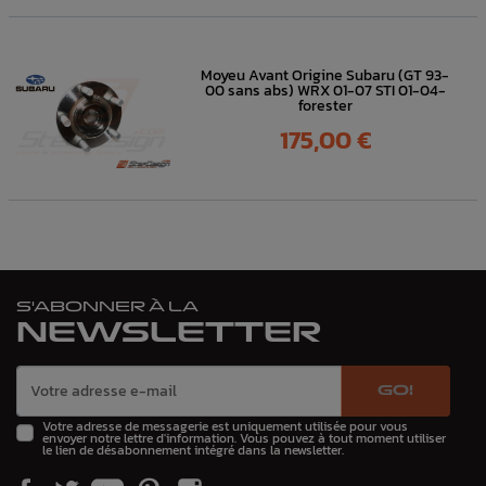
Moyeu Avant Origine Subaru (GT 93-
00 sans abs) WRX 01-07 STI 01-04-
forester
Prix
175,00 €
S'ABONNER À LA
NEWSLETTER
GO!
Votre adresse de messagerie est uniquement utilisée pour vous
envoyer notre lettre d'information. Vous pouvez à tout moment utiliser
le lien de désabonnement intégré dans la newsletter.