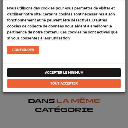
Nous utilisons des cookies pour vous permettre de visiter et
LIVRAISON
d'utiliser notre site. Certains cookies sont nécessaires à son
fonctionnement et ne peuvent être désactivés. D'autres
VÉHICULES COMPATIBLE
cookies de collecte de données nous aident à améliorer la
pertinence de notre contenu. Ces cookies ne sont activés que
SCHÉMA CONSTRUCTEUR
si vous consentez à leur utilisation.
Marque :
SUBARU
CONFIGURER
Référence :
8844
FICHE TECHNIQUE
ACCEPTER LE MINIMUM
Transmission
Pièces origine constructeur
TOUT ACCEPTER
DANS
LA MÊME
CATÉGORIE