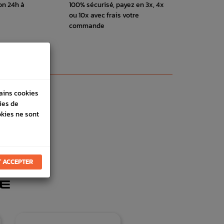
on 24h à
100% sécurisé, payez en 3x, 4x
ou 10x avec frais votre
commande
tains cookies
ies de
okies ne sont
 ACCEPTER
E