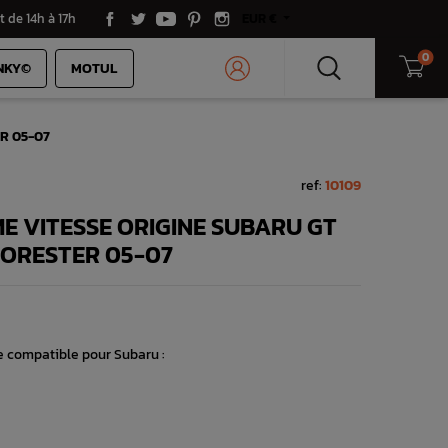
t de 14h à 17h
EUR €
0
NKY©
MOTUL
ER 05-07
ref:
10109
E VITESSE ORIGINE SUBARU GT
FORESTER 05-07
 compatible pour Subaru :