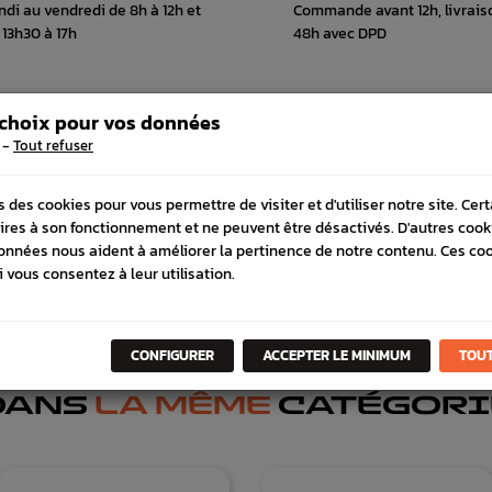
ndi au vendredi de 8h à 12h et
Commande avant 12h, livrais
 13h30 à 17h
48h avec DPD
 choix pour vos données
 COMPATIBLE
SCHÉMA CONSTRUCTEUR
-
Tout refuser
s des cookies pour vous permettre de visiter et d'utiliser notre site. Cer
ires à son fonctionnement et ne peuvent être désactivés. D'autres cook
onnées nous aident à améliorer la pertinence de notre contenu. Ces co
i vous consentez à leur utilisation.
CONFIGURER
ACCEPTER LE MINIMUM
TOUT
DANS
LA MÊME
CATÉGORI