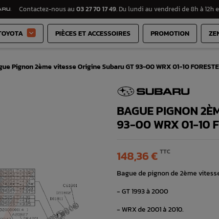
Contactez-nous au
03 27 70 17 49
. Du lundi au vendredi de 8h à 12h e
TOYOTA
PIÈCES ET ACCESSOIRES
PROMOTION
ZE

gue Pignon 2ème vitesse Origine Subaru GT 93-00 WRX 01-10 FOREST
BAGUE PIGNON 2ÈM
93-00 WRX 01-10 
TTC
148,36 €
Bague de pignon de 2ème vitesse
- GT 1993 à 2000
- WRX de 2001 à 2010.