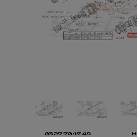
03 27 70 17 49
H