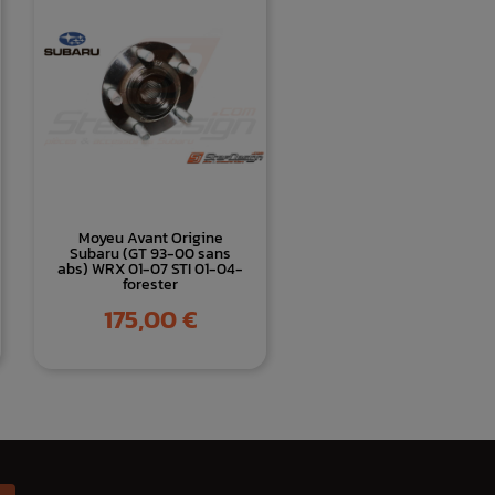
Moyeu Avant Origine
Subaru (GT 93-00 sans
abs) WRX 01-07 STI 01-04-
forester
Prix
175,00 €