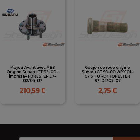
Moyeu Avant avec ABS
Goujon de roue origine
Origine Subaru GT 93-00-
Subaru GT 93-00 WRX 01-
impreza- FORESTER 97-
07 STI 01-04 FORESTER
02/05-07
97-02/05-07
Prix
Prix
210,59 €
2,75 €