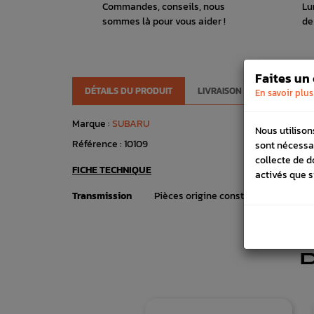
Commandes, conseils, nous
Lu
sommes là pour vous aider !
de
Faites un
DÉTAILS DU PRODUIT
LIVRAISON
VÉHICULES
En savoir plus
Marque :
SUBARU
Nous utilison
Référence :
10109
sont nécessa
collecte de d
FICHE TECHNIQUE
activés que s
Transmission
Pièces origine constructeur