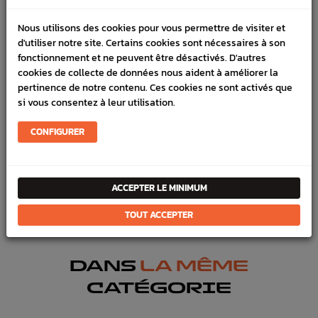
DÉTAILS DU PRODUIT
Nous utilisons des cookies pour vous permettre de visiter et
d'utiliser notre site. Certains cookies sont nécessaires à son
LIVRAISON
fonctionnement et ne peuvent être désactivés. D'autres
VÉHICULES COMPATIBLE
cookies de collecte de données nous aident à améliorer la
pertinence de notre contenu. Ces cookies ne sont activés que
SCHÉMA CONSTRUCTEUR
si vous consentez à leur utilisation.
Marque :
SUBARU
CONFIGURER
Référence :
10104
FICHE TECHNIQUE
ACCEPTER LE MINIMUM
Transmission
Pignoneries,Short shifter
TOUT ACCEPTER
DANS
LA MÊME
CATÉGORIE