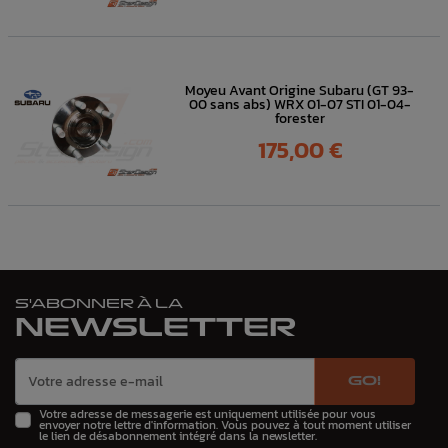
Moyeu Avant Origine Subaru (GT 93-
00 sans abs) WRX 01-07 STI 01-04-
forester
Prix
175,00 €
S'ABONNER À LA
NEWSLETTER
GO!
Votre adresse de messagerie est uniquement utilisée pour vous
envoyer notre lettre d'information. Vous pouvez à tout moment utiliser
le lien de désabonnement intégré dans la newsletter.