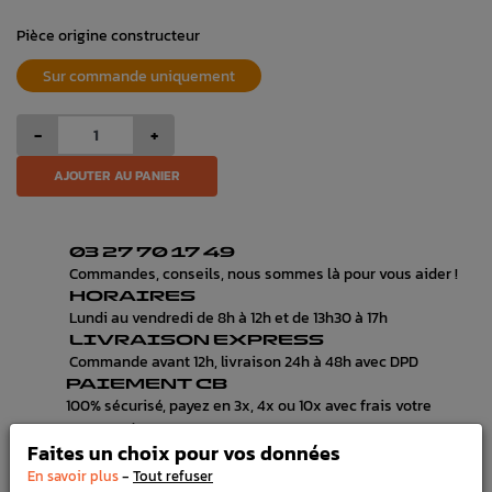
Pièce origine constructeur
Sur commande uniquement
-
+
AJOUTER AU PANIER
03 27 70 17 49
Commandes, conseils, nous sommes là pour vous aider !
HORAIRES
Lundi au vendredi de 8h à 12h et de 13h30 à 17h
LIVRAISON EXPRESS
Commande avant 12h, livraison 24h à 48h avec DPD
PAIEMENT CB
100% sécurisé, payez en 3x, 4x ou 10x avec frais votre
commande
Faites un choix pour vos données
-
En savoir plus
Tout refuser