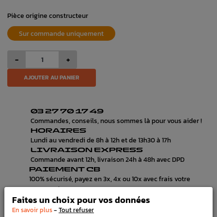
Pièce origine constructeur
Sur commande uniquement
-
+
AJOUTER AU PANIER
03 27 70 17 49
Commandes, conseils, nous sommes là pour vous aider !
HORAIRES
Lundi au vendredi de 8h à 12h et de 13h30 à 17h
LIVRAISON EXPRESS
Commande avant 12h, livraison 24h à 48h avec DPD
PAIEMENT CB
100% sécurisé, payez en 3x, 4x ou 10x avec frais votre
commande
Faites un choix pour vos données
-
En savoir plus
Tout refuser