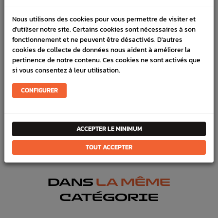
DÉTAILS DU PRODUIT
Nous utilisons des cookies pour vous permettre de visiter et
d'utiliser notre site. Certains cookies sont nécessaires à son
LIVRAISON
fonctionnement et ne peuvent être désactivés. D'autres
VÉHICULES COMPATIBLE
cookies de collecte de données nous aident à améliorer la
pertinence de notre contenu. Ces cookies ne sont activés que
SCHÉMA CONSTRUCTEUR
si vous consentez à leur utilisation.
Marque :
SUBARU
CONFIGURER
Référence :
10111
FICHE TECHNIQUE
ACCEPTER LE MINIMUM
Transmission
Pièces origine constructeur
TOUT ACCEPTER
DANS
LA MÊME
CATÉGORIE