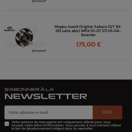
Moyeu Avant Origine Subaru (GT 93-
00 sans abs) WRX 01-07 STI 01-04-
forester
Prix
175,00 €
S'ABONNER À LA
NEWSLETTER
GO!
Votre adresse de messagerie est uniquement utilisée pour vous
envoyer notre lettre d'information. Vous pouvez à tout moment utiliser
le lien de désabonnement intégré dans la newsletter.