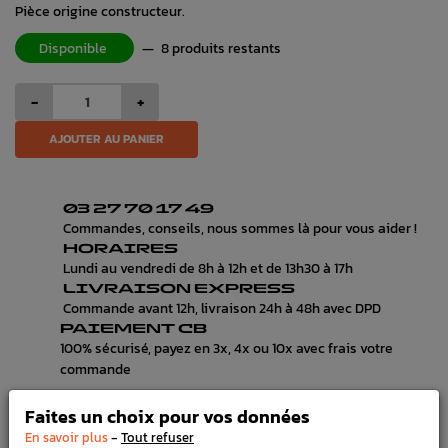
Pièce origine constructeur.
Disponible
—
8 produits restants
-
+
AJOUTER AU PANIER
03 27 70 17 49
Commandes, conseils, nous sommes là pour vous aider !
HORAIRES
Lundi au vendredi de 8h à 12h et de 13h30 à 17h
LIVRAISON EXPRESS
Commande avant 12h, livraison 24h à 48h avec DPD
PAIEMENT CB
100% sécurisé, payez en 3x, 4x ou 10x avec frais votre
commande
Faites un choix pour vos données
-
En savoir plus
Tout refuser
DÉTAILS DU PRODUIT