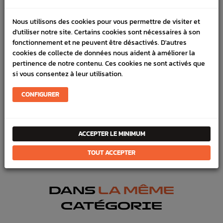
LIVRAISON
Nous utilisons des cookies pour vous permettre de visiter et
d'utiliser notre site. Certains cookies sont nécessaires à son
VÉHICULES COMPATIBLE
fonctionnement et ne peuvent être désactivés. D'autres
cookies de collecte de données nous aident à améliorer la
SCHÉMA CONSTRUCTEUR
pertinence de notre contenu. Ces cookies ne sont activés que
si vous consentez à leur utilisation.
Marque :
SUBARU
Référence :
2505
CONFIGURER
En stock :
8
FICHE TECHNIQUE
ACCEPTER LE MINIMUM
Haut moteur
Pièces origine constructeur
TOUT ACCEPTER
DANS
LA MÊME
CATÉGORIE