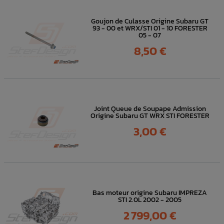
Goujon de Culasse Origine Subaru GT
93 - 00 et WRX/STI 01 - 10 FORESTER
05 - 07
Prix
8,50 €
Joint Queue de Soupape Admission
Origine Subaru GT WRX STI FORESTER
Prix
3,00 €
Bas moteur origine Subaru IMPREZA
STI 2.0L 2002 - 2005
Prix
2 799,00 €