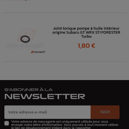
Joint torique pompe à huile intérieur
origine Subaru GT WRX STI FORESTER
Turbo
Prix
1,80 €
S'ABONNER À LA
NEWSLETTER
GO!
Votre adresse de messagerie est uniquement utilisée pour vous
envoyer notre lettre d'information. Vous pouvez à tout moment utiliser
le lien de désabonnement intégré dans la newsletter.