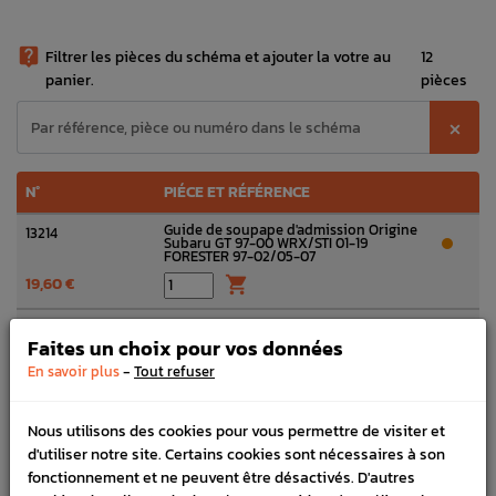

Filtrer les pièces du schéma et ajouter la votre au
12
panier.
pièces
⨉
N°
PIÉCE ET RÉFÉRENCE
Guide de soupape d'admission Origine
13214
Subaru GT 97-00 WRX/STI 01-19
FORESTER 97-02/05-07
19,60 €

Bouchon fileté Origine Subaru WRX STI
H01207
2008 - 2019
Faites un choix pour vos données
2,98 €

-
En savoir plus
Tout refuser
Joint Origine Subaru WRX STI 2008 -
D91203
2019
Nous utilisons des cookies pour vous permettre de visiter et
1,44 €

d'utiliser notre site. Certains cookies sont nécessaires à son
fonctionnement et ne peuvent être désactivés. D'autres
Vis Chapeau d'Arbre à Cames Origine
10993*A