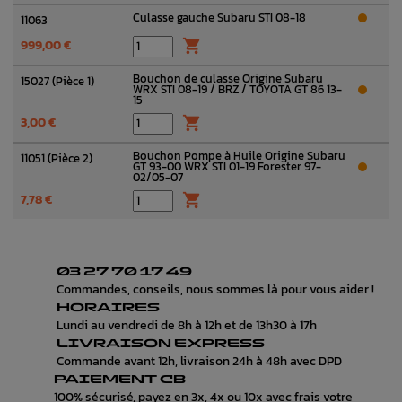
Culasse gauche Subaru STI 08-18
11063
999,00 €

Bouchon de culasse Origine Subaru
15027 (Pièce 1)
WRX STI 08-19 / BRZ / TOYOTA GT 86 13-
15
3,00 €

Bouchon Pompe à Huile Origine Subaru
11051 (Pièce 2)
GT 93-00 WRX STI 01-19 Forester 97-
02/05-07
7,78 €

03 27 70 17 49
Commandes, conseils, nous sommes là pour vous aider !
HORAIRES
Lundi au vendredi de 8h à 12h et de 13h30 à 17h
LIVRAISON EXPRESS
Commande avant 12h, livraison 24h à 48h avec DPD
PAIEMENT CB
100% sécurisé, payez en 3x, 4x ou 10x avec frais votre