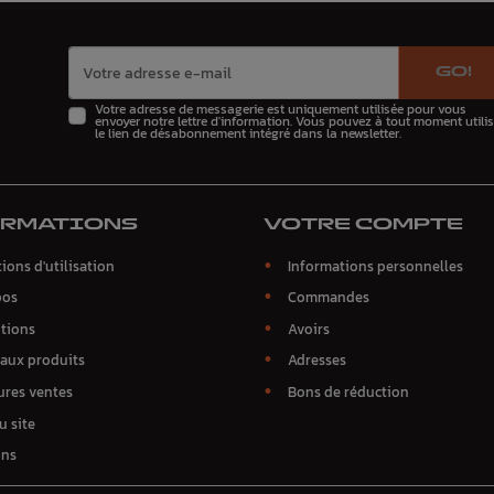
GO!
Votre adresse de messagerie est uniquement utilisée pour vous
envoyer notre lettre d'information. Vous pouvez à tout moment utilis
le lien de désabonnement intégré dans la newsletter.
ORMATIONS
VOTRE COMPTE
ions d'utilisation
Informations personnelles
pos
Commandes
tions
Avoirs
aux produits
Adresses
ures ventes
Bons de réduction
u site
ins