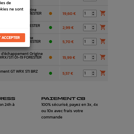
ies de
okies ne sont
 d'admission Origine

WRX/STI 01-19 FORESTER
19,60 €
ru GT WRX STI FORESTER

2,99 €
 ACCEPTER
re à Cames Origine

WRX STI 01-19 FORESTER
5,70 €
 d'échappement Origine

WRX/STI 01-19 FORESTER
15,99 €
ment GT WRX STI BRZ

5,57 €
RESS
PAIEMENT CB
on 24h à
100% sécurisé, payez en 3x, 4x
ou 10x avec frais votre
commande