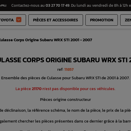
Contactez-nous au
03 27 70 17 49
. Du lundi au vendredi de 8h à 12h e
TOYOTA
PIÈCES ET ACCESSOIRES
PROMOTION
ZE

ulasse Corps Origine Subaru WRX STI 2001 - 2007
LASSE CORPS ORIGINE SUBARU WRX STI 2
ref:
11857
Ensemble des pièces de Culasse pour Subaru WRX STI de 2001 à 2007.
La pièce
21170
n'est pas disponible pour ces véhicules.
Pièces origine constructeur
e déclinaison, la référence schéma, le nom de la pièce, le prix de la pièc
alement chercher les pièces présentes dans ce dernier grâce à la barr