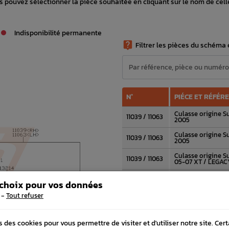
 pouvez sélectionner la pièce souhaitée en cliquant sur le nom de cell
Indisponibilité permanente

Filtrer les pièces du schéma e
N°
PIÉCE ET RÉFÉR
Culasse origine 
11039 / 11063
2005
Culasse origine S
11039 / 11063
2005
Culasse origine 
11039 / 11063
05-07 XT / LEGAC
Culasse côté droit
11039
 choix pour vos données
2007 moteur 2,5L
-
Tout refuser
Culasse côté gauc
11063
2006 - 2007 Moteu
Demi lune culasse
s des cookies pour vous permettre de visiter et d'utiliser notre site. Cer
11051
GT 93-00 WRX STI