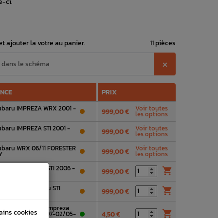
e-ci.
t ajouter la votre au panier.
11 pièces
⨉
ENCE
PRIX
Subaru IMPREZA WRX 2001 -
Voir toutes
999,00 €
les options
ubaru IMPREZA STI 2001 -
Voir toutes
999,00 €
les options
Subaru WRX 06/11 FORESTER
Voir toutes
999,00 €
Y
les options
 origine Subaru STI 2006 -

999,00 €
he origine Subaru STI

999,00 €
r 2,5L
 origine Subaru Impreza
tains cookies

 01-18 FORESTER 97-02/05-
4,50 €