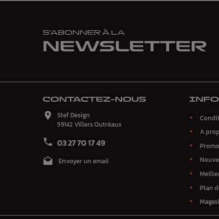
S'ABONNER À LA
NEWSLETTER
CONTACTEZ-NOUS
INF

Stef Design
Condit
59142 Villers Outréaux
A pro

03 27 70 17 49
Promo
Nouve

Envoyer un email
Meille
Plan d
Magas