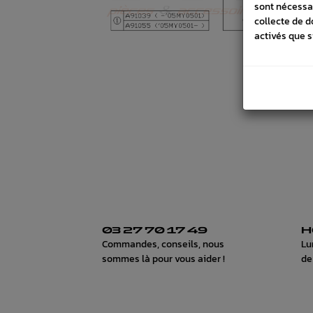
sont nécessa
collecte de d
activés que s
03 27 70 17 49
H
Commandes, conseils, nous
Lu
sommes là pour vous aider !
de