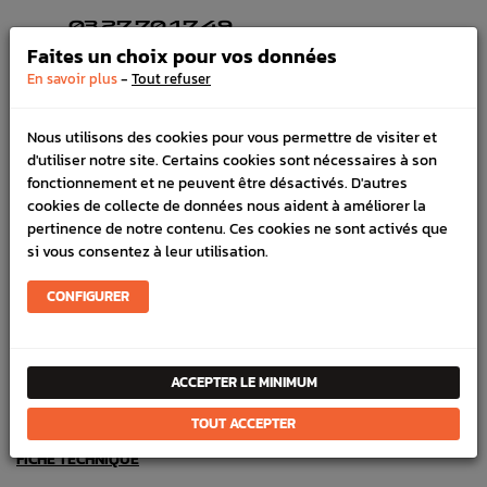
03 27 70 17 49
Commandes, conseils, nous sommes là pour vous aider !
Faites un choix pour vos données
HORAIRES
-
En savoir plus
Tout refuser
Lundi au vendredi de 8h à 12h et de 13h30 à 17h
LIVRAISON EXPRESS
Commande avant 12h, livraison 24h à 48h avec DPD
Nous utilisons des cookies pour vous permettre de visiter et
PAIEMENT CB
d'utiliser notre site. Certains cookies sont nécessaires à son
100% sécurisé, payez en 3x, 4x ou 10x avec frais votre
fonctionnement et ne peuvent être désactivés. D'autres
commande
cookies de collecte de données nous aident à améliorer la
pertinence de notre contenu. Ces cookies ne sont activés que
si vous consentez à leur utilisation.
DÉTAILS DU PRODUIT
CONFIGURER
LIVRAISON
VÉHICULES COMPATIBLE
ACCEPTER LE MINIMUM
Référence :
3316
TOUT ACCEPTER
FICHE TECHNIQUE