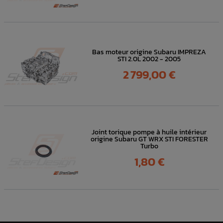
Bas moteur origine Subaru IMPREZA
STI 2.0L 2002 - 2005
Prix
2 799,00 €
Joint torique pompe à huile intérieur
origine Subaru GT WRX STI FORESTER
Turbo
Prix
1,80 €