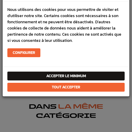
LIVRAISON
Nous utilisons des cookies pour vous permettre de visiter et
VÉHICULES COMPATIBLE
d'utiliser notre site. Certains cookies sont nécessaires à son
fonctionnement et ne peuvent être désactivés. D'autres
SCHÉMA CONSTRUCTEUR
cookies de collecte de données nous aident à améliorer la
pertinence de notre contenu. Ces cookies ne sont activés que
Marque :
SUBARU
si vous consentez à leur utilisation.
Référence :
3315
CONFIGURER
FICHE TECHNIQUE
Eau & huile
Radiateurs d'eau et ventilateurs
ACCEPTER LE MINIMUM
Climatisation & Chauffage
Pièce origine constructeur
TOUT ACCEPTER
DANS
LA MÊME
CATÉGORIE