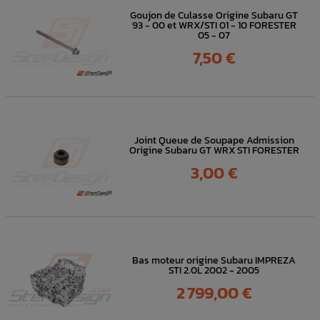
Goujon de Culasse Origine Subaru GT
93 - 00 et WRX/STI 01 - 10 FORESTER
05 - 07
Prix
7,50 €
Joint Queue de Soupape Admission
Origine Subaru GT WRX STI FORESTER
Prix
3,00 €
Bas moteur origine Subaru IMPREZA
STI 2.0L 2002 - 2005
Prix
2 799,00 €