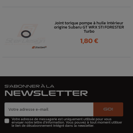
Joint torique pompe à huile intérieur
origine Subaru GT WRX STI FORESTER
Turbo
Prix
1,80 €
S'ABONNER À LA
NEWSLETTER
GO!
Votre adresse de messagerie est uniquement utilisée pour vous
envoyer notre lettre d'information. Vous pouvez à tout moment utiliser
le lien de désabonnement intégré dans la newsletter.