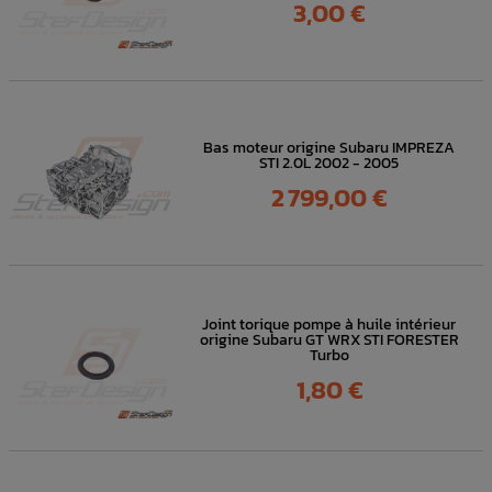
Prix
3,00 €
Bas moteur origine Subaru IMPREZA
STI 2.0L 2002 - 2005
Prix
2 799,00 €
Joint torique pompe à huile intérieur
origine Subaru GT WRX STI FORESTER
Turbo
Prix
1,80 €