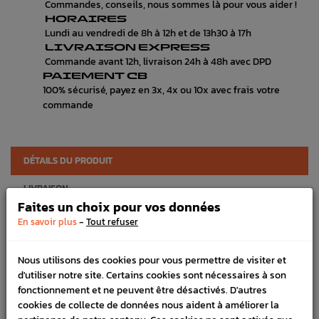
Commandes, conseils, nous sommes là pour vous aider !
HORAIRES
Lundi au vendredi de 8h à 12h et de 13h30 à 17h
LIVRAISON EXPRESS
Commande avant 12h, livraison 24h à 48h avec DPD
PAIEMENT CB
100% sécurisé, payez en 3x, 4x ou 10x avec frais votre
commande
DÉTAILS DU PRODUIT
LIVRAISON
Faites un choix pour vos données
VÉHICULES COMPATIBLE
-
En savoir plus
Tout refuser
SCHÉMA CONSTRUCTEUR
Nous utilisons des cookies pour vous permettre de visiter et
Marque :
SUBARU
d'utiliser notre site. Certains cookies sont nécessaires à son
fonctionnement et ne peuvent être désactivés. D'autres
Référence :
3313
cookies de collecte de données nous aident à améliorer la