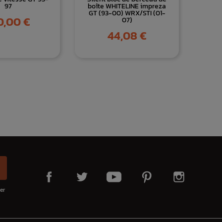
97
boîte WHITELINE impreza
GT (93-00) WRX/STI (01-
0,00 €
07)
Prix
44,08 €
er