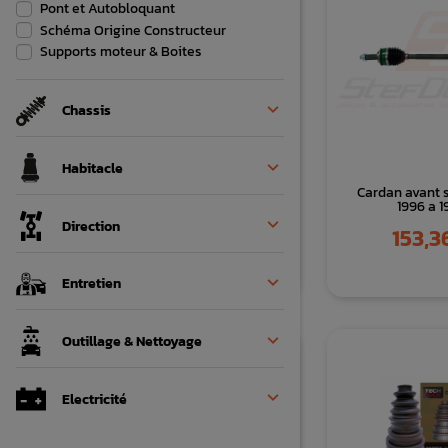
Pont et Autobloquant
Schéma Origine Constructeur
Supports moteur & Boites

Chassis

Habitacle
Support de Boite 6
Cardan avant 
vitesses renforcé STI
1996 a 1

Direction
Prix
Prix
149,00 €
153,3

Entretien

Outillage & Nettoyage

Electricité