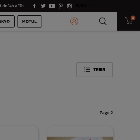
t de 14h à 17h
EUR €
0
NKY©
MOTUL
×
TRIER

Page 2