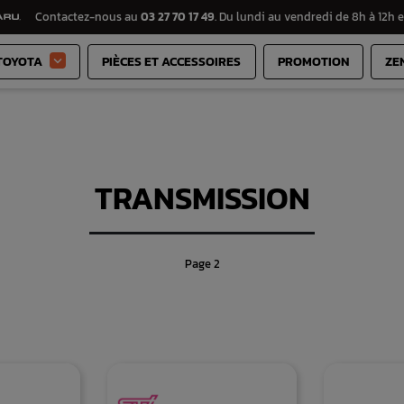
Contactez-nous au
03 27 70 17 49
. Du lundi au vendredi de 8h à 12h e
TOYOTA
PIÈCES ET ACCESSOIRES
PROMOTION
ZE

TRANSMISSION
Page 2