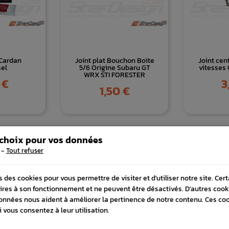
 Cardan
Joint plat Bouchon Boite
Joint cen
sel
5/6 Origine Subaru GT
vitesses 
WRX STI FORESTER
Pr
 €
3
Prix
1,50 €
 choix pour vos données
-
Tout refuser
s des cookies pour vous permettre de visiter et d'utiliser notre site. Cer
ires à son fonctionnement et ne peuvent être désactivés. D'autres cook
onnées nous aident à améliorer la pertinence de notre contenu. Ces co
i vous consentez à leur utilisation.