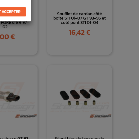
 ACCEPTER
volant moteur
Soufflet de cardan côté
ubaru GT 93-00
boite STI 01-07 GT 93-95 et
1 FORESTER 97-
coté pont STI 01-04
02
Prix
16,42 €
ix
,00 €
 vitesse GT 93-
Silent bloc de berceau de