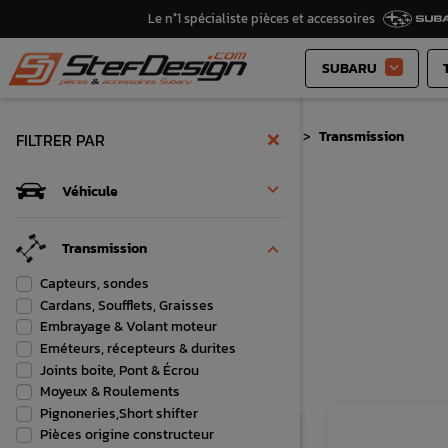
Le n°1 spécialiste pièces et accessoires
SUBARU

×
Accueil
Pièces et accessoires
Transmission
FILTRER PAR

Véhicule
FILTRER

Transmission

Capteurs, sondes
Cardans, Soufflets, Graisses
Embrayage & Volant moteur
Eméteurs, récepteurs & durites
Il y a 654 produits.
Joints boite, Pont & Écrou
Moyeux & Roulements
Pignoneries,Short shifter
Pièces origine constructeur