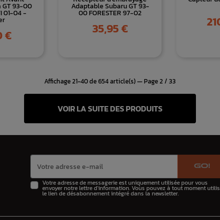
a GT 93-00
Adaptable Subaru GT 93-
I 01-04 -
00 FORESTER 97-02
Prix
21
er
Prix
35,95 €
0 €
Affichage 21-40 de 654 article(s) — Page 2 / 33
VOIR LA SUITE DES PRODUITS
GO!
Votre adresse de messagerie est uniquement utilisée pour vous
envoyer notre lettre d'information. Vous pouvez à tout moment utilis
le lien de désabonnement intégré dans la newsletter.