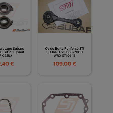
brayage Subaru
Os de Boite Renforcé STI
0L et 2.5L (sauf
SUBARU GT 1993-2000
X 2.5L)
WRX STI 01-19
x
Prix
,40 €
109,00 €