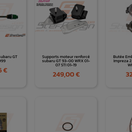
subaru GT
Supports moteur renforcé
Butée Em
999
subaru GT 93-00 WRX 01-
Impreza 2.
07 STI 01-19
WR
6 €
Prix
Pri
249,00 €
32