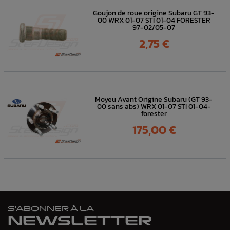
Goujon de roue origine Subaru GT 93-
00 WRX 01-07 STI 01-04 FORESTER
97-02/05-07
Prix
2,75 €
Moyeu Avant Origine Subaru (GT 93-
00 sans abs) WRX 01-07 STI 01-04-
forester
Prix
175,00 €
S'ABONNER À LA
NEWSLETTER