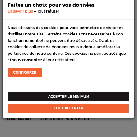
Faites un choix pour vos données
commande
-
En savoir plus
Tout refuser
Nous utilisons des cookies pour vous permettre de visiter et
DÉTAILS DU PRODUIT
d'utiliser notre site. Certains cookies sont nécessaires à son
fonctionnement et ne peuvent être désactivés. D'autres
LIVRAISON
cookies de collecte de données nous aident à améliorer la
VÉHICULES COMPATIBLE
pertinence de notre contenu. Ces cookies ne sont activés que
si vous consentez à leur utilisation.
SCHÉMA CONSTRUCTEUR
CONFIGURER
Marque :
SUBARU
Référence :
2060
En stock :
5
ACCEPTER LE MINIMUM
FICHE TECHNIQUE
TOUT ACCEPTER
Transmission
Joints boite, Pont & Écrou