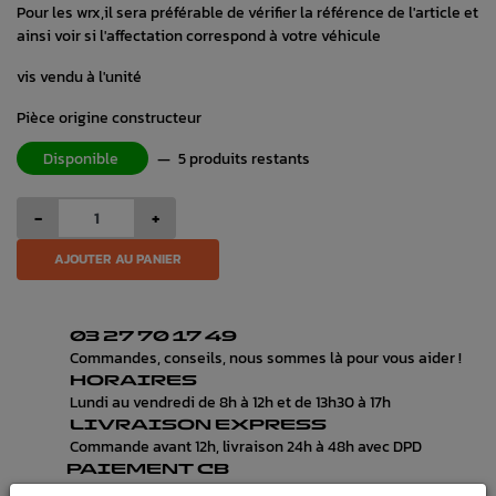
Pour les wrx,il sera préférable de vérifier la référence de l'article et
ainsi voir si l'affectation correspond à votre véhicule
vis vendu à l'unité
Pièce origine constructeur
Disponible
—
5 produits restants
-
+
AJOUTER AU PANIER
03 27 70 17 49
Commandes, conseils, nous sommes là pour vous aider !
HORAIRES
Lundi au vendredi de 8h à 12h et de 13h30 à 17h
LIVRAISON EXPRESS
Commande avant 12h, livraison 24h à 48h avec DPD
PAIEMENT CB
100% sécurisé, payez en 3x, 4x ou 10x avec frais votre