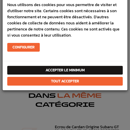
Nous utilisons des cookies pour vous permettre de visiter et
VÉHICULES COMPATIBLE
d'utiliser notre site. Certains cookies sont nécessaires à son
fonctionnement et ne peuvent être désactivés. D'autres
SCHÉMA CONSTRUCTEUR
cookies de collecte de données nous aident à améliorer la
pertinence de notre contenu. Ces cookies ne sont activés que
Marque :
SUBARU
si vous consentez à leur utilisation.
Référence :
1890
CONFIGURER
En stock :
4
FICHE TECHNIQUE
Transmission
Cardans, Soufflets, Graisses
ACCEPTER LE MINIMUM
TOUT ACCEPTER
DANS
LA MÊME
CATÉGORIE
Ecrou de Cardan Origine Subaru GT