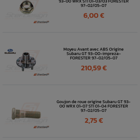
93-00 WRX STI 01-03/03 FORESTER
97-02/05-07
Prix
6,00 €
Moyeu Avant avec ABS Origine
Subaru GT 93-00-impreza-
FORESTER 97-02/05-07
Prix
210,59 €
Goujon de roue origine Subaru GT 93-
00 WRX 01-07 STI 01-04 FORESTER
97-02/05-07
Prix
2,75 €