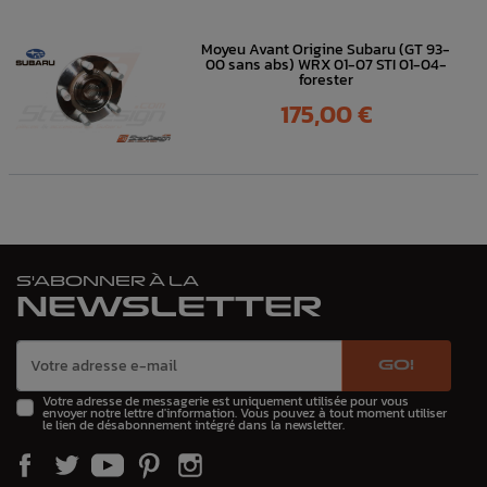
Moyeu Avant Origine Subaru (GT 93-
00 sans abs) WRX 01-07 STI 01-04-
forester
Prix
175,00 €
S'ABONNER À LA
NEWSLETTER
GO!
Votre adresse de messagerie est uniquement utilisée pour vous
envoyer notre lettre d'information. Vous pouvez à tout moment utiliser
le lien de désabonnement intégré dans la newsletter.