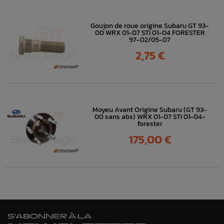
Goujon de roue origine Subaru GT 93-
00 WRX 01-07 STI 01-04 FORESTER
97-02/05-07
Prix
2,75 €
Moyeu Avant Origine Subaru (GT 93-
00 sans abs) WRX 01-07 STI 01-04-
forester
Prix
175,00 €
S'ABONNER À LA