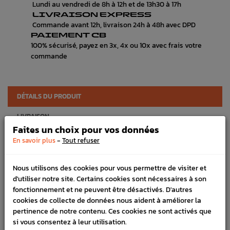
Lundi au vendredi de 8h à 12h et de 13h30 à 17h
LIVRAISON EXPRESS
Commande avant 12h, livraison 24h à 48h avec DPD
PAIEMENT CB
100% sécurisé, payez en 3x, 4x ou 10x avec frais votre
commande
DÉTAILS DU PRODUIT
LIVRAISON
Faites un choix pour vos données
VÉHICULES COMPATIBLE
-
En savoir plus
Tout refuser
Référence :
2444
Nous utilisons des cookies pour vous permettre de visiter et
En stock :
4
d'utiliser notre site. Certains cookies sont nécessaires à son
fonctionnement et ne peuvent être désactivés. D'autres
FICHE TECHNIQUE
cookies de collecte de données nous aident à améliorer la
pertinence de notre contenu. Ces cookies ne sont activés que
Transmission
Eméteurs, récepteurs & durites
si vous consentez à leur utilisation.