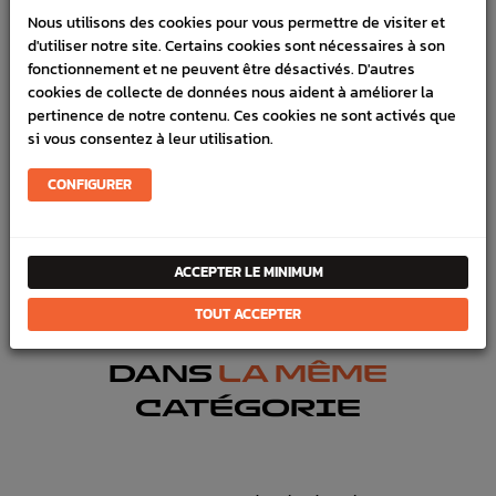
Nous utilisons des cookies pour vous permettre de visiter et
LIVRAISON
d'utiliser notre site. Certains cookies sont nécessaires à son
VÉHICULES COMPATIBLE
fonctionnement et ne peuvent être désactivés. D'autres
cookies de collecte de données nous aident à améliorer la
SCHÉMA CONSTRUCTEUR
pertinence de notre contenu. Ces cookies ne sont activés que
si vous consentez à leur utilisation.
Marque :
SUBARU
CONFIGURER
Référence :
2496
FICHE TECHNIQUE
Carrosserie
Vitrage
ACCEPTER LE MINIMUM
TOUT ACCEPTER
DANS
LA MÊME
CATÉGORIE