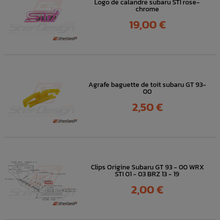
Logo de calandre subaru STI rose-
chrome
Prix
19,00 €
Agrafe baguette de toit subaru GT 93-
00
Prix
2,50 €
Clips Origine Subaru GT 93 - 00 WRX
STI 01 - 03 BRZ 13 - 19
Prix
2,00 €