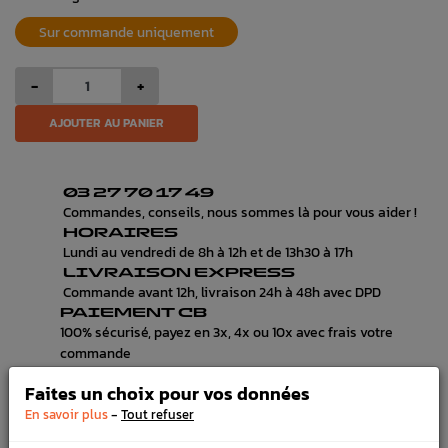
Sur commande uniquement
-
+
AJOUTER AU PANIER
03 27 70 17 49
Commandes, conseils, nous sommes là pour vous aider !
HORAIRES
Lundi au vendredi de 8h à 12h et de 13h30 à 17h
LIVRAISON EXPRESS
Commande avant 12h, livraison 24h à 48h avec DPD
PAIEMENT CB
100% sécurisé, payez en 3x, 4x ou 10x avec frais votre
commande
Faites un choix pour vos données
-
En savoir plus
Tout refuser
DÉTAILS DU PRODUIT