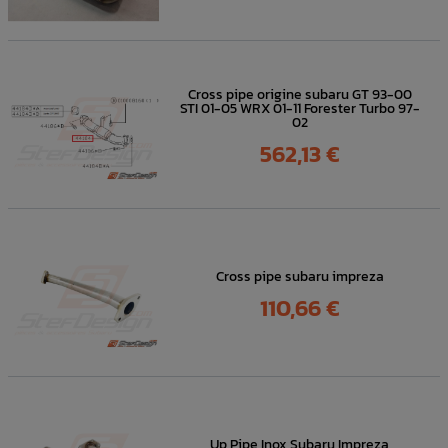
Cross pipe origine subaru GT 93-00
STI 01-05 WRX 01-11 Forester Turbo 97-
02
Prix
562,13 €
Cross pipe subaru impreza
Prix
110,66 €
Up Pipe Inox Subaru Impreza