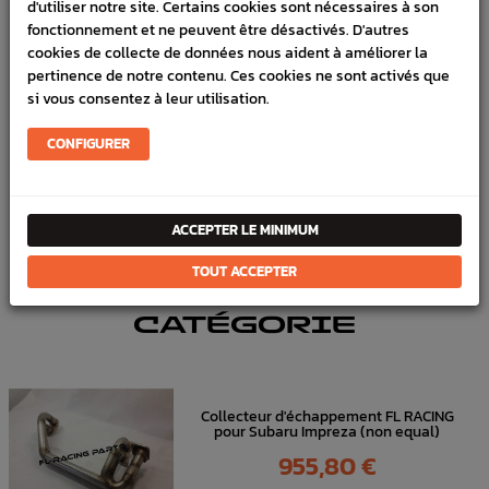
d'utiliser notre site. Certains cookies sont nécessaires à son
fonctionnement et ne peuvent être désactivés. D'autres
Marque :
SUBARU
cookies de collecte de données nous aident à améliorer la
pertinence de notre contenu. Ces cookies ne sont activés que
Référence :
2561
si vous consentez à leur utilisation.
En stock :
4
CONFIGURER
FICHE TECHNIQUE
Échappement
Visseries & Joints
ACCEPTER LE MINIMUM
TOUT ACCEPTER
DANS
LA MÊME
CATÉGORIE
Collecteur d'échappement FL RACING
pour Subaru Impreza (non equal)
Prix
955,80 €