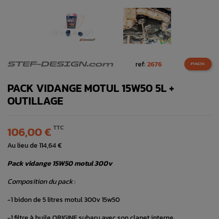
ref:
2676
STEF-DESIGN.com
PACK
PACK VIDANGE MOTUL 15W50 5L +
OUTILLAGE
TTC
106,00 €
Au lieu de 114,64 €
Pack vidange 15W50 motul 300v
Composition du pack
:
-1 bidon de 5 litres motul 300v 15w50
-1 filtre à huile ORIGINE subaru avec son clapet interne