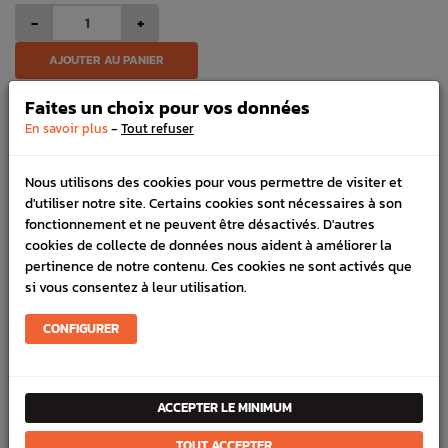
-
+
AJOUTER AU PANIER
Faites un choix pour vos données
-
En savoir plus
Tout refuser
03 27 70 17 49
Commandes, conseils, nous sommes là pour vous aider !
HORAIRES
Nous utilisons des cookies pour vous permettre de visiter et
Lundi au vendredi de 8h à 12h et de 13h30 à 17h
d'utiliser notre site. Certains cookies sont nécessaires à son
LIVRAISON EXPRESS
fonctionnement et ne peuvent être désactivés. D'autres
Commande avant 12h, livraison 24h à 48h avec DPD
cookies de collecte de données nous aident à améliorer la
PAIEMENT CB
pertinence de notre contenu. Ces cookies ne sont activés que
100% sécurisé, payez en 3x, 4x ou 10x avec frais votre
si vous consentez à leur utilisation.
commande
CONFIGURER
DESCRIPTION
ACCEPTER LE MINIMUM
DÉTAILS DU PRODUIT
TOUT ACCEPTER
LIVRAISON