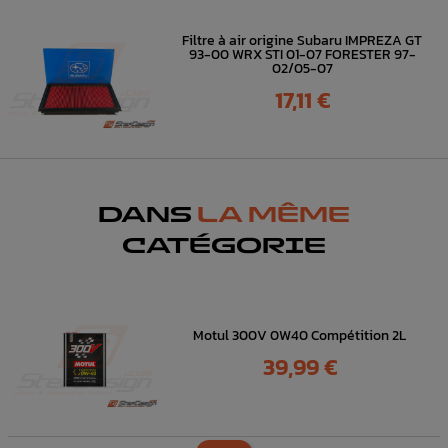
Filtre à air origine Subaru IMPREZA GT
93-00 WRX STI 01-07 FORESTER 97-
02/05-07
Prix
17,11 €
DANS
LA MÊME
CATÉGORIE
Motul 300V 0W40 Compétition 2L
Prix
39,99 €