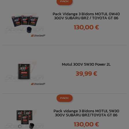
PACK
Pack Vidange 3 Bidons MOTUL 0W40
300V SUBARU BRZ / TOYOTA GT 86
Prix
130,00 €
Motul 300V 5W30 Power 2L
Prix
39,99 €
PACK
Pack vidange 3 Bidons MOTUL 5W30
300V SUBARU BRZ/TOYOTA GT 86
Prix
130,00 €