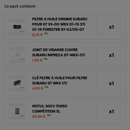
Ce pack contient :
FILTRE A HUILE ORIGINE SUBARU
POUR GT 93-00 WRX 01-10 STI
x1
01-19 FORESTER 97-02/05-07
8,25 €
TTC
JOINT DE VIDANGE CUIVRE
x1
SUBARU IMPREZA GT-WRX-STI
1,50 €
TTC
CLÉ FILTRE À HUILE POUR FILTRE
x1
SUBARU GT WRX STI
4,90 €
TTC
MOTUL 300V 15W50
x1
COMPÉTITION 5L
99,99 €
TTC