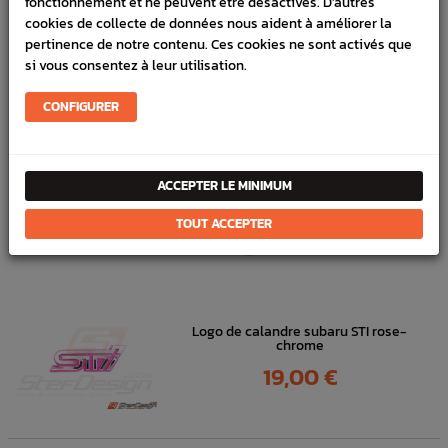
fonctionnement et ne peuvent être désactivés. D'autres
cookies de collecte de données nous aident à améliorer la
Marque :
SUBARU
pertinence de notre contenu. Ces cookies ne sont activés que
Référence :
4466
si vous consentez à leur utilisation.
FICHE TECHNIQUE
CONFIGURER
Carrosserie
Pièces origine constructeur
ACCEPTER LE MINIMUM
DANS
LA MÊME
TOUT ACCEPTER
CATÉGORIE
Logo de calandre subaru STI rose-
chrome
Prix
19,00 €