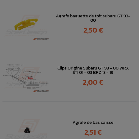
Agrafe baguette de toit subaru GT 93-
00
Prix
2,50 €
Clips Origine Subaru GT 93 - 00 WRX
STI 01 - 03 BRZ 13 - 19
Prix
2,00 €
Agrafe de bas caisse
Prix
2,51 €