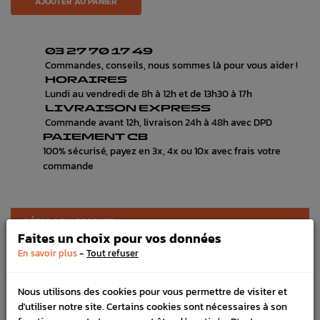
AJOUTER AU PANIER
03 27 70 17 49
Commandes, conseils, nous sommes là pour vous aider !
HORAIRES
Lundi au vendredi de 8h à 12h et de 13h30 à 17h
LIVRAISON EXPRESS
Commande avant 12h, livraison 24h à 48h avec DPD
PAIEMENT CB
100% sécurisé, payez en 3x, 4x ou 10x avec frais votre
commande
DÉTAILS DU PRODUIT
Faites un choix pour vos données
LIVRAISON
-
En savoir plus
Tout refuser
VÉHICULES COMPATIBLE
Nous utilisons des cookies pour vous permettre de visiter et
SCHÉMA CONSTRUCTEUR
d'utiliser notre site. Certains cookies sont nécessaires à son