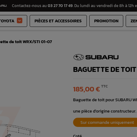
Contactez-nous au
03 27 70 17 49
. Du lundi au vendredi de 8h à 12h e
TOYOTA
PIÈCES ET ACCESSOIRES
PROMOTION
ZE

ette de toit WRX/STI 01-07
BAGUETTE DE TOIT
TTC
185,00 €
Baguette de toit pour SUBARU WR
une pièce d'origine constructeur.
Sur commande uniquement
Coté