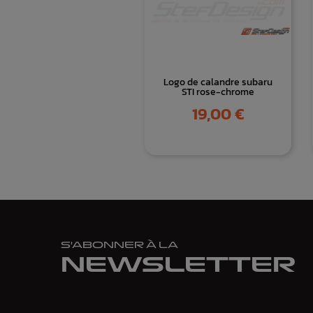
Logo de calandre subaru
STI rose-chrome
Prix
19,00 €
S'ABONNER À LA
NEWSLETTER