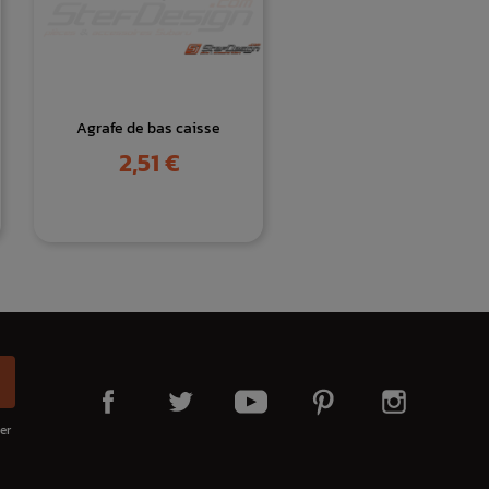
Agrafe de bas caisse
Prix
2,51 €
er