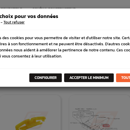
 COMPATIBLE
SCHÉMA CONSTRUCTEUR
 choix pour vos données
-
Tout refuser
s des cookies pour vous permettre de visiter et d'utiliser notre site. Cer
ires à son fonctionnement et ne peuvent être désactivés. D'autres cook
onnées nous aident à améliorer la pertinence de notre contenu. Ces co
i vous consentez à leur utilisation.
DANS
LA MÊME
CATÉGORI
CONFIGURER
ACCEPTER LE MINIMUM
TOUT