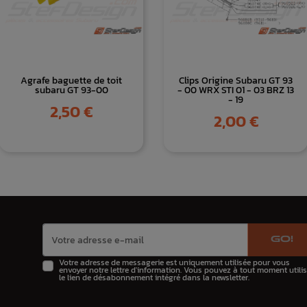
Agrafe baguette de toit
Clips Origine Subaru GT 93
subaru GT 93-00
- 00 WRX STI 01 - 03 BRZ 13
- 19
Prix
2,50 €
Prix
2,00 €
GO!
Votre adresse de messagerie est uniquement utilisée pour vous
envoyer notre lettre d'information. Vous pouvez à tout moment utilis
le lien de désabonnement intégré dans la newsletter.