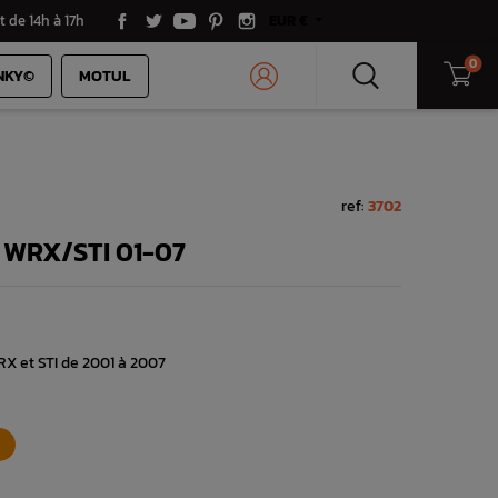
t de 14h à 17h
EUR €
0
NKY©
MOTUL
ref:
3702
 WRX/STI 01-07
X et STI de 2001 à 2007