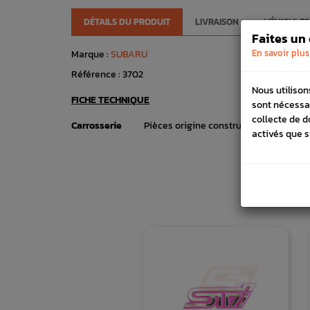
DÉTAILS DU PRODUIT
LIVRAISON
VÉHICULES
Faites un
En savoir plus
Marque :
SUBARU
Référence :
3702
Nous utilison
FICHE TECHNIQUE
sont nécessa
collecte de d
Carrosserie
Pièces origine constructeur
activés que s