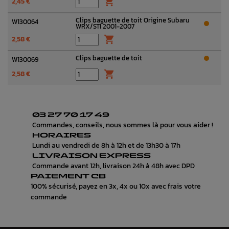
2,45 €

Clips baguette de toit Origine Subaru
W130064
WRX/STI 2001-2007
2,58 €

Clips baguette de toit
W130069
2,58 €

03 27 70 17 49
Commandes, conseils, nous sommes là pour vous aider !
HORAIRES
Lundi au vendredi de 8h à 12h et de 13h30 à 17h
LIVRAISON EXPRESS
Commande avant 12h, livraison 24h à 48h avec DPD
PAIEMENT CB
100% sécurisé, payez en 3x, 4x ou 10x avec frais votre
commande