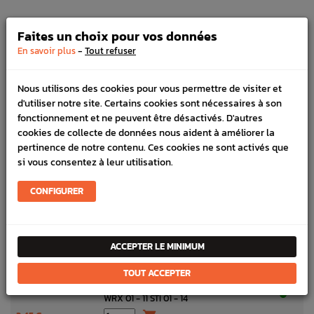
Faites un choix pour vos données

Filtrer les pièces du schéma et ajouter la votre au
6
-
panier.
pièces
En savoir plus
Tout refuser
⨉
Nous utilisons des cookies pour vous permettre de visiter et
d'utiliser notre site. Certains cookies sont nécessaires à son
fonctionnement et ne peuvent être désactivés. D'autres
N°
PIÉCE ET RÉFÉRENCE
cookies de collecte de données nous aident à améliorer la
Agrafe de baguette de toit Subaru
pertinence de notre contenu. Ces cookies ne sont activés que
W300044
WRX/STI 01-07
si vous consentez à leur utilisation.
3,50 €

CONFIGURER
Baguette de toit WRX/STI 01-07
91046B / 91046C
Voir toutes les options
185,00 €
Clips baguette de toit
W130022
ACCEPTER LE MINIMUM
2,45 €

TOUT ACCEPTER
Clips baguette de toit Origine Subaru
W130021
WRX 01 - 11 STI 01 - 14