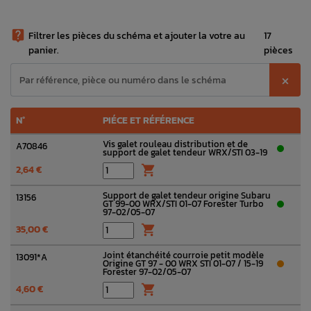

Filtrer les pièces du schéma et ajouter la votre au
17
panier.
pièces
⨉
N°
PIÉCE ET RÉFÉRENCE
Vis galet rouleau distribution et de
A70846
support de galet tendeur WRX/STI 03-19
2,64 €

Support de galet tendeur origine Subaru
13156
GT 99-00 WRX/STI 01-07 Forester Turbo
97-02/05-07
35,00 €

Joint étanchéité courroie petit modèle
13091*A
Origine GT 97 - 00 WRX STI 01-07 / 15-19
Forester 97-02/05-07
4,60 €
