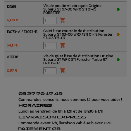
Vis de poulie vilebrequin Origine
12369
Subaru GT 97-00 WRX STI 01-19
FORESTER
6,00 €

Galet lisse courroie de distribution
13073*A / 13073*B
Subaru GT 93-00 WRX/STI 01-19 Forester
97-02/05-07
54,11 €

Vis de galet lisse de distribution Origine
A11036
Subaru GT WRX STI Forester Turbo 97-
02/05-07
2,97 €

03 27 70 17 49
Commandes, conseils, nous sommes là pour vous aider !
HORAIRES
Lundi au vendredi de 8h à 12h et de 13h30 à 17h
LIVRAISON EXPRESS
Commande avant 12h, livraison 24h à 48h avec DPD
PAIEMENT CB