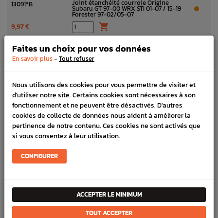
Joint étanchéité courroie Origine
13091*B
Subaru GT 97-00 WRX STI 01-07 / 15-19
Forester 97-02/05-07
9,97 €

Galet Rouleau Origine Subaru Impreza
13073*C
Faites un choix pour vos données
GT 99-00 Forester Turbo 97-02
-
En savoir plus
Tout refuser
55,63 €

Vis galet rouleau distribution pour
J20832
Nous utilisons des cookies pour vous permettre de visiter et
subaru GT 99-00 WRX/STI 01-02 Forester
Turbo 97-02
d'utiliser notre site. Certains cookies sont nécessaires à son
3,53 €

fonctionnement et ne peuvent être désactivés. D'autres
cookies de collecte de données nous aident à améliorer la
Tendeur de courroie de distribution
13033
pertinence de notre contenu. Ces cookies ne sont activés que
Origine Subaru GT 97-00 WRX/STI 01-18
FORESTER 97-02/05-07
si vous consentez à leur utilisation.
125,00 €

CONFIGURER
Vis support galet tendeur Origine
J20838
Subaru GT 99-00 WRX STI 01-19 Forester
Turbo 97-02/05-07
3,41 €

ACCEPTER LE MINIMUM
Galet cranté SUBARU GT 93-00 WRX/STI
13085
01-19 Forester 97-02/05-07
TOUT ACCEPTER