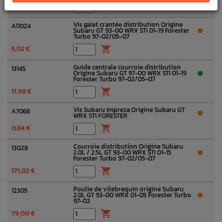
66,82 €

Vis galet crantée distribution Origine
A11024
Subaru GT 93-00 WRX STI 01-19 Forester
Turbo 97-02/05-07
5,02 €

Guide centrale courroie distribution
13145
Origine Subaru GT 97-00 WRX STI 01-19
Forester Turbo 97-02/05-07
11,98 €

Vis Subaru Impreza Origine Subaru GT
A7068
WRX STI FORESTER
0,84 €

Courroie distribution Origine Subaru
13028
2.0L / 2.5L GT 93-00 WRX STI 01-15
Forester Turbo 97-02/05-07
171,02 €

Poulie de vilebrequin origine Subaru
12305
2.0L GT 93-00 WRX 01-05 Forester Turbo
97-02
79,00 €
