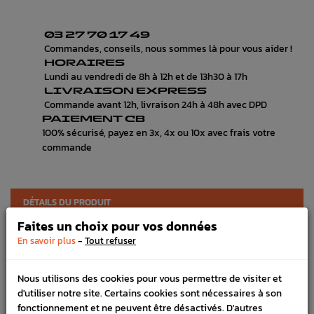
03 27 70 17 49
Commandes, conseils, nous sommes là pour vous aider !
HORAIRES
Lundi au vendredi de 8h à 12h et de 13h30 à 17h
LIVRAISON EXPRESS
Commande avant 12h, livraison 24h à 48h avec DPD
PAIEMENT CB
100% sécurisé, payez en 3x, 4x ou 10x avec frais votre
commande
DÉTAILS DU PRODUIT
Faites un choix pour vos données
LIVRAISON
-
En savoir plus
Tout refuser
VÉHICULES COMPATIBLE
Nous utilisons des cookies pour vous permettre de visiter et
SCHÉMA CONSTRUCTEUR
d'utiliser notre site. Certains cookies sont nécessaires à son
fonctionnement et ne peuvent être désactivés. D'autres