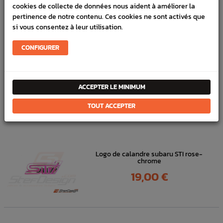
Marque :
SUBARU
cookies de collecte de données nous aident à améliorer la
Référence :
3535
pertinence de notre contenu. Ces cookies ne sont activés que
si vous consentez à leur utilisation.
FICHE TECHNIQUE
CONFIGURER
Carrosserie
Pièces origine constructeur
ACCEPTER LE MINIMUM
DANS
LA MÊME
TOUT ACCEPTER
CATÉGORIE
Logo de calandre subaru STI rose-
chrome
Prix
19,00 €