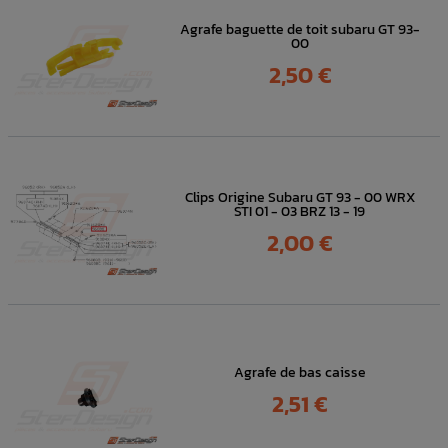
Agrafe baguette de toit subaru GT 93-
00
Prix
2,50 €
Clips Origine Subaru GT 93 - 00 WRX
STI 01 - 03 BRZ 13 - 19
Prix
2,00 €
Agrafe de bas caisse
Prix
2,51 €