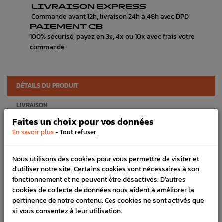
LIVRAISON EXPRESS
Commande avant 12h, livraison 24h à 48h avec DPD
PAIEMENT CB
100% sécurisé, payez en 3x, 4x ou 10x avec frais votre
commande
DÉTAILS DU PRODUIT
LIVRAISON
Faites un choix pour vos données
VÉHICULES COMPATIBLE
-
En savoir plus
Tout refuser
Marque :
PERRIN
Nous utilisons des cookies pour vous permettre de visiter et
Référence :
2533
d'utiliser notre site. Certains cookies sont nécessaires à son
FICHE TECHNIQUE
fonctionnement et ne peuvent être désactivés. D'autres
cookies de collecte de données nous aident à améliorer la
Turbo
Turbo
pertinence de notre contenu. Ces cookies ne sont activés que
si vous consentez à leur utilisation.