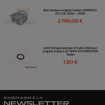
Bas moteur origine Subaru IMPREZA
STI 2.0L 2002 - 2005
Prix
2 799,00 €
Joint torique pompe à huile intérieur
origine Subaru GT WRX STI FORESTER
Turbo
Prix
1,80 €
S'ABONNER À LA
NEWSLETTER