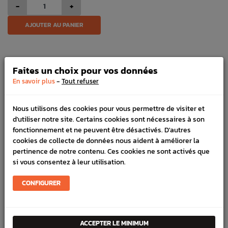
-
+
AJOUTER AU PANIER
03 27 70 17 49
Faites un choix pour vos données
Commandes, conseils, nous sommes là pour vous aider !
-
En savoir plus
Tout refuser
HORAIRES
Lundi au vendredi de 8h à 12h et de 13h30 à 17h
LIVRAISON EXPRESS
Nous utilisons des cookies pour vous permettre de visiter et
Commande avant 12h, livraison 24h à 48h avec DPD
d'utiliser notre site. Certains cookies sont nécessaires à son
PAIEMENT CB
fonctionnement et ne peuvent être désactivés. D'autres
100% sécurisé, payez en 3x, 4x ou 10x avec frais votre
cookies de collecte de données nous aident à améliorer la
commande
pertinence de notre contenu. Ces cookies ne sont activés que
si vous consentez à leur utilisation.
DÉTAILS DU PRODUIT
CONFIGURER
LIVRAISON
VÉHICULES COMPATIBLE
ACCEPTER LE MINIMUM