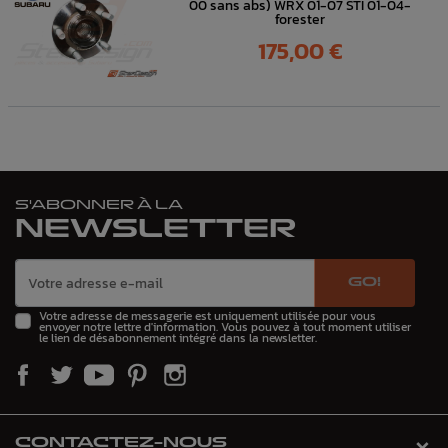
00 sans abs) WRX 01-07 STI 01-04-
forester
Prix
175,00 €
S'ABONNER À LA
NEWSLETTER
GO!
Votre adresse de messagerie est uniquement utilisée pour vous
envoyer notre lettre d'information. Vous pouvez à tout moment utiliser
le lien de désabonnement intégré dans la newsletter.
CONTACTEZ-NOUS