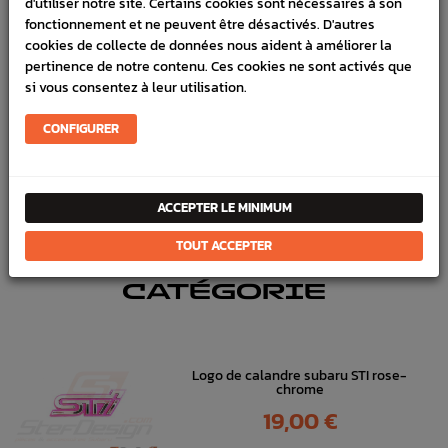
d'utiliser notre site. Certains cookies sont nécessaires à son
SCHÉMA CONSTRUCTEUR
fonctionnement et ne peuvent être désactivés. D'autres
cookies de collecte de données nous aident à améliorer la
pertinence de notre contenu. Ces cookies ne sont activés que
Référence :
3246
si vous consentez à leur utilisation.
En stock :
1
CONFIGURER
FICHE TECHNIQUE
Carrosserie
Pare-choc, Pare Boue, Lames
ACCEPTER LE MINIMUM
TOUT ACCEPTER
DANS
LA MÊME
CATÉGORIE
Logo de calandre subaru STI rose-
chrome
Prix
19,00 €