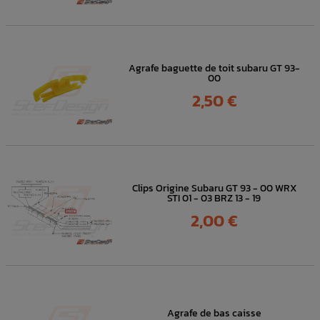
Agrafe baguette de toit subaru GT 93-
00
Prix
2,50 €
Clips Origine Subaru GT 93 - 00 WRX
STI 01 - 03 BRZ 13 - 19
Prix
2,00 €
Agrafe de bas caisse