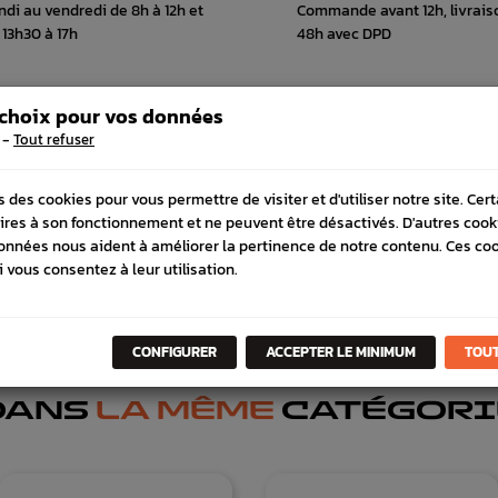
ndi au vendredi de 8h à 12h et
Commande avant 12h, livrais
 13h30 à 17h
48h avec DPD
 choix pour vos données
-
Tout refuser
 COMPATIBLE
SCHÉMA CONSTRUCTEUR
s des cookies pour vous permettre de visiter et d'utiliser notre site. Cer
ires à son fonctionnement et ne peuvent être désactivés. D'autres cook
onnées nous aident à améliorer la pertinence de notre contenu. Ces co
i vous consentez à leur utilisation.
CONFIGURER
ACCEPTER LE MINIMUM
TOUT
DANS
LA MÊME
CATÉGORI