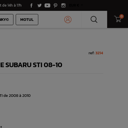
t de 14h à 17h
EUR €
0
NKY©
MOTUL
ref:
3214
E SUBARU STI 08-10
TI de 2008 à 2010
...