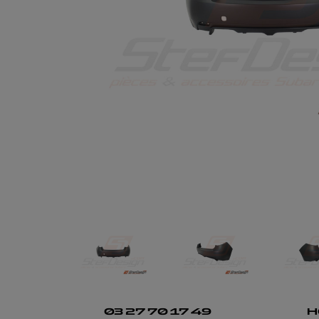
03 27 70 17 49
H