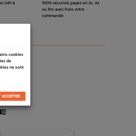
on 24h à
100% sécurisé, payez en 3x, 4x
ou 10x avec frais votre
commande
tains cookies
ies de
okies ne sont
 ACCEPTER
E