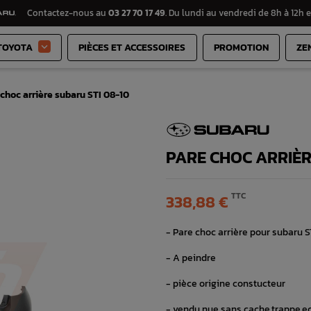
Contactez-nous au
03 27 70 17 49
. Du lundi au vendredi de 8h à 12h e
TOYOTA
PIÈCES ET ACCESSOIRES
PROMOTION
ZE

 choc arrière subaru STI 08-10
PARE CHOC ARRIÈR
TTC
338,88 €
- Pare choc arrière pour subaru S
- A peindre
- pièce origine constucteur
- vendu nue sans cache,trappe,ect