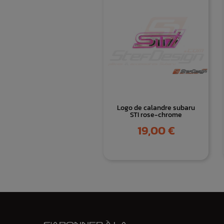
Logo de calandre subaru
STI rose-chrome
Prix
19,00 €