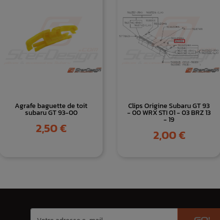
Agrafe baguette de toit
Clips Origine Subaru GT 93
subaru GT 93-00
- 00 WRX STI 01 - 03 BRZ 13
- 19
Prix
2,50 €
Prix
2,00 €
GO!