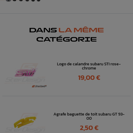
DANS
LA MÊME
CATÉGORIE
Logo de calandre subaru STI rose-
chrome
Prix
19,00 €
Agrafe baguette de toit subaru GT 93-
00
Prix
2,50 €