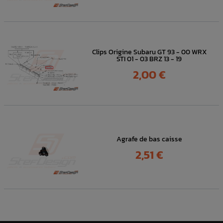
Clips Origine Subaru GT 93 - 00 WRX
STI 01 - 03 BRZ 13 - 19
Prix
2,00 €
Agrafe de bas caisse
Prix
2,51 €