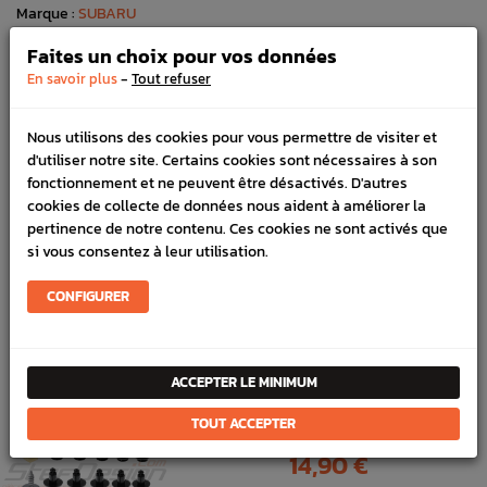
Marque :
SUBARU
Référence :
1586
Faites un choix pour vos données
En stock :
1
-
En savoir plus
Tout refuser
FICHE TECHNIQUE
Nous utilisons des cookies pour vous permettre de visiter et
Carrosserie
Pare-choc, Pare Boue, Lames
d'utiliser notre site. Certains cookies sont nécessaires à son
fonctionnement et ne peuvent être désactivés. D'autres
cookies de collecte de données nous aident à améliorer la
pertinence de notre contenu. Ces cookies ne sont activés que
si vous consentez à leur utilisation.
PRODUITS
FRÉQUEMMENT
CONFIGURER
ACHETÉS ENSEMBLE
ACCEPTER LE MINIMUM
Kit fixation de Passage de Roue
TOUT ACCEPTER
impreza /forester
Prix
14,90 €