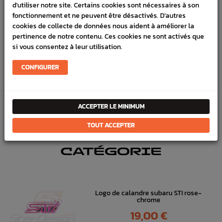
d'utiliser notre site. Certains cookies sont nécessaires à son
fonctionnement et ne peuvent être désactivés. D'autres
SCHÉMA CONSTRUCTEUR
cookies de collecte de données nous aident à améliorer la
pertinence de notre contenu. Ces cookies ne sont activés que
Marque :
SUBARU
si vous consentez à leur utilisation.
Référence :
2466
CONFIGURER
FICHE TECHNIQUE
Carrosserie
Pare-choc, Pare Boue, Lames
ACCEPTER LE MINIMUM
TOUT ACCEPTER
DANS
LA MÊME
CATÉGORIE
Logo de calandre subaru STI rose-
chrome
Prix
19,00 €