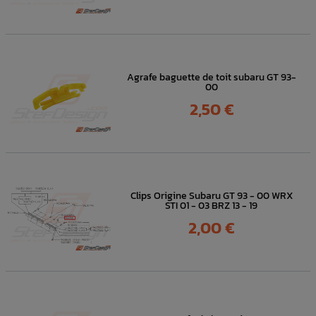
Agrafe baguette de toit subaru GT 93-
00
Prix
2,50 €
Clips Origine Subaru GT 93 - 00 WRX
STI 01 - 03 BRZ 13 - 19
Prix
2,00 €