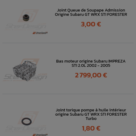
Joint Queue de Soupape Admission
Origine Subaru GT WRX STI FORESTER
Prix
3,00 €
Bas moteur origine Subaru IMPREZA
STI 2.0L 2002 - 2005
Prix
2 799,00 €
Joint torique pompe à huile intérieur
origine Subaru GT WRX STI FORESTER
Turbo
Prix
1,80 €