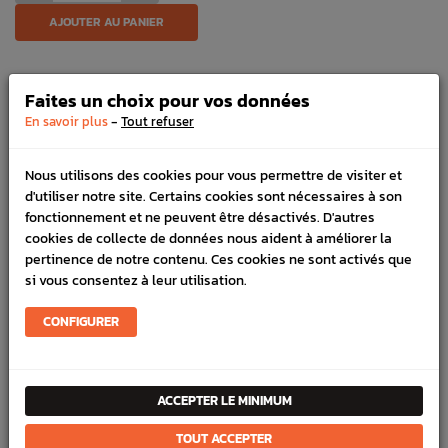
AJOUTER AU PANIER
03 27 70 17 49
Faites un choix pour vos données
Commandes, conseils, nous sommes là pour vous aider !
-
En savoir plus
Tout refuser
HORAIRES
Lundi au vendredi de 8h à 12h et de 13h30 à 17h
LIVRAISON EXPRESS
Nous utilisons des cookies pour vous permettre de visiter et
Commande avant 12h, livraison 24h à 48h avec DPD
d'utiliser notre site. Certains cookies sont nécessaires à son
PAIEMENT CB
fonctionnement et ne peuvent être désactivés. D'autres
100% sécurisé, payez en 3x, 4x ou 10x avec frais votre
cookies de collecte de données nous aident à améliorer la
commande
pertinence de notre contenu. Ces cookies ne sont activés que
si vous consentez à leur utilisation.
CONFIGURER
DÉTAILS DU PRODUIT
LIVRAISON
ACCEPTER LE MINIMUM
VÉHICULES COMPATIBLE
TOUT ACCEPTER