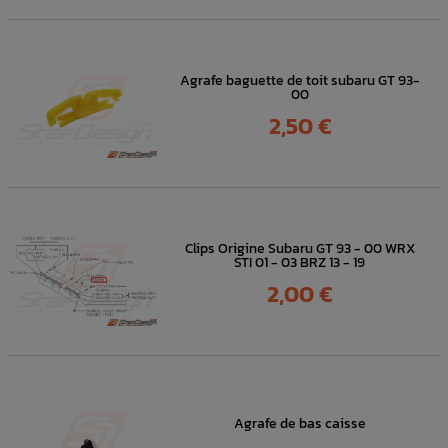
Agrafe baguette de toit subaru GT 93-
00
Prix
2,50 €
Clips Origine Subaru GT 93 - 00 WRX
STI 01 - 03 BRZ 13 - 19
Prix
2,00 €
Agrafe de bas caisse
Prix