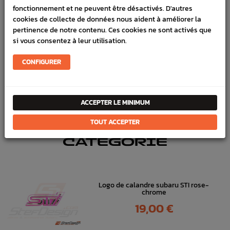
fonctionnement et ne peuvent être désactivés. D'autres
Marque :
SUBARU
cookies de collecte de données nous aident à améliorer la
Référence :
2548
pertinence de notre contenu. Ces cookies ne sont activés que
si vous consentez à leur utilisation.
En stock :
2
FICHE TECHNIQUE
CONFIGURER
Carrosserie
Pièces origine constructeur
ACCEPTER LE MINIMUM
TOUT ACCEPTER
DANS
LA MÊME
CATÉGORIE
Logo de calandre subaru STI rose-
chrome
Prix
19,00 €