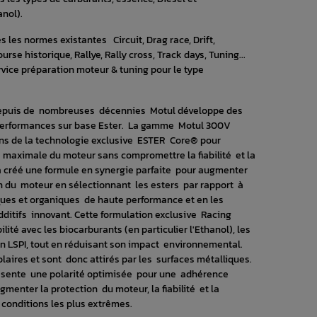
anol).
 les normes existantes Circuit, Drag race, Drift,
rse historique, Rallye, Rally cross, Track days, Tuning...
rvice préparation moteur & tuning pour le type
puis de nombreuses décennies Motul développe des
 performances sur base Ester. La gamme Motul 300V
ns de la technologie exclusive ESTER Core® pour
 maximale du moteur sans compromettre la fiabilité et la
 a créé une formule en synergie parfaite pour augmenter
n du moteur en sélectionnant les esters par rapport à
ques et organiques de haute performance et en les
ditifs innovant. Cette formulation exclusive Racing
té avec les biocarburants (en particulier l'Ethanol), les
tion LSPI, tout en réduisant son impact environnemental.
laires et sont donc attirés par les surfaces métalliques.
sente une polarité optimisée pour une adhérence
gmenter la protection du moteur, la fiabilité et la
onditions les plus extrêmes.