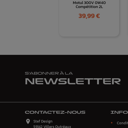
Motul 300V 0W40
Compétition 2L
Prix
39,99 €
S'ABONNER À LA
NEWSLETTER
CONTACTEZ-NOUS
INF

Stef Design
Condit
59142 Villers Outréaux