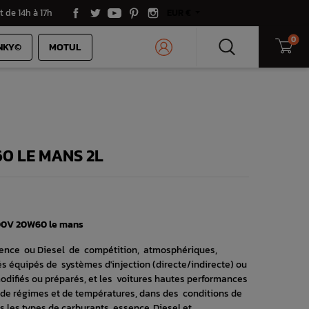
t de 14h à 17h
EUR €
0
NKY©
MOTUL
0 LE MANS 2L
 300V 20W60 le mans
ence ou Diesel de compétition, atmosphériques,
 équipés de systèmes d'injection (directe/indirecte) ou
odifiés ou préparés, et les voitures hautes performances
e de régimes et de températures, dans des conditions de
us les types de carburants, essence, Diesel et