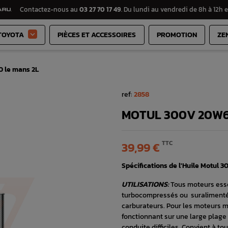
Contactez-nous au
03 27 70 17 49
. Du lundi au vendredi de 8h à 12h e
TOYOTA
PIÈCES ET ACCESSOIRES
PROMOTION
ZE

 le mans 2L
ref:
2858
MOTUL 300V 20W6
TTC
39,99 €
Spécifications de l'Huile Motul
UTILISATIONS:
Tous moteurs ess
turbocompressés ou suralimentés
carburateurs. Pour les moteurs m
fonctionnant sur une large plag
conduite difficiles. Convient à to