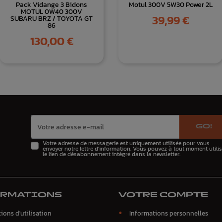
Pack Vidange 3 Bidons
Motul 300V 5W30 Power 2L
MOTUL 0W40 300V
Prix
39,99 €
SUBARU BRZ / TOYOTA GT
86
Prix
130,00 €
GO!
Votre adresse de messagerie est uniquement utilisée pour vous
envoyer notre lettre d'information. Vous pouvez à tout moment utilis
le lien de désabonnement intégré dans la newsletter.
ORMATIONS
VOTRE COMPTE
ions d'utilisation
Informations personnelles