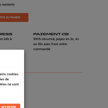
s restants
TER AU PANIER
RESS
PAIEMENT CB
on 24h à
100% sécurisé, payez en 3x, 4x
ou 10x avec frais votre
commande
tains cookies
ies de
okies ne sont
 ACCEPTER