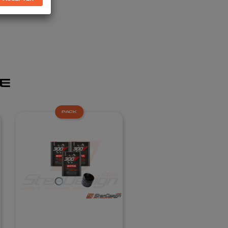
E
PACK