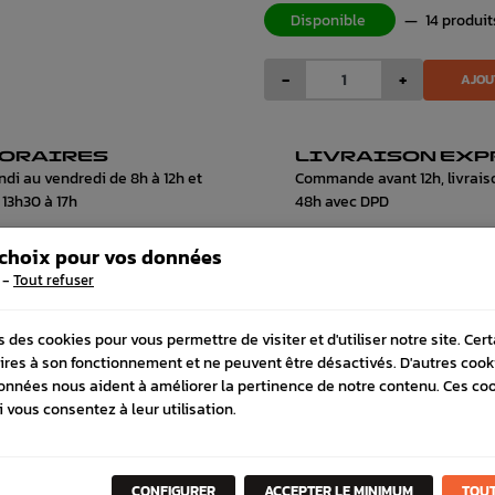
Disponible
—
14 produit
-
+
AJOU
ORAIRES
LIVRAISON EXP
ndi au vendredi de 8h à 12h et
Commande avant 12h, livrais
 13h30 à 17h
48h avec DPD
 choix pour vos données
-
Tout refuser
 COMPATIBLE
s des cookies pour vous permettre de visiter et d'utiliser notre site. Cer
ires à son fonctionnement et ne peuvent être désactivés. D'autres cook
onnées nous aident à améliorer la pertinence de notre contenu. Ces co
i vous consentez à leur utilisation.
CONFIGURER
ACCEPTER LE MINIMUM
TOUT