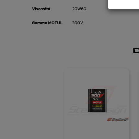
Viscosité
20W60
Gamme MOTUL
300V