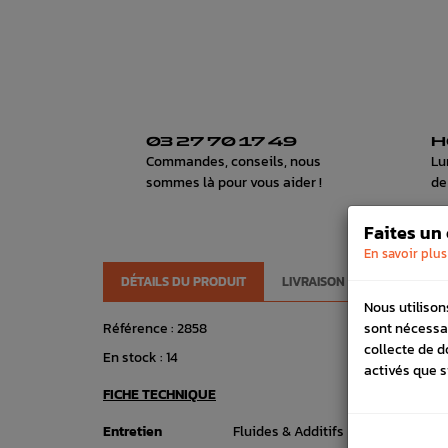
03 27 70 17 49
H
Commandes, conseils, nous
Lu
sommes là pour vous aider !
de
Faites un
En savoir plus
DÉTAILS DU PRODUIT
LIVRAISON
VÉHICULES
Nous utilison
sont nécessa
Référence :
2858
collecte de d
En stock :
14
activés que s
FICHE TECHNIQUE
Entretien
Fluides & Additifs