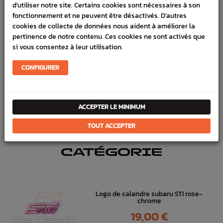
d'utiliser notre site. Certains cookies sont nécessaires à son
fonctionnement et ne peuvent être désactivés. D'autres
SCHÉMA CONSTRUCTEUR
cookies de collecte de données nous aident à améliorer la
pertinence de notre contenu. Ces cookies ne sont activés que
Marque :
SUBARU
si vous consentez à leur utilisation.
Référence :
3788
CONFIGURER
FICHE TECHNIQUE
Carrosserie
Pièces origine constructeur
ACCEPTER LE MINIMUM
TOUT ACCEPTER
DANS
LA MÊME
CATÉGORIE
Logo de calandre subaru STI rose-
chrome
Prix
19,00 €