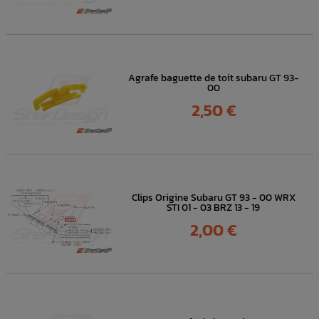
Agrafe baguette de toit subaru GT 93-
00
Prix
2,50 €
Clips Origine Subaru GT 93 - 00 WRX
STI 01 - 03 BRZ 13 - 19
Prix
2,00 €