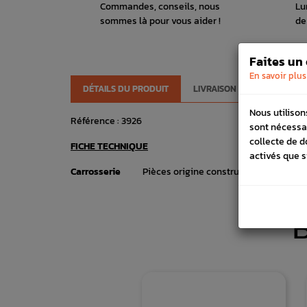
Commandes, conseils, nous
Lu
sommes là pour vous aider !
de
Faites un
En savoir plus
DÉTAILS DU PRODUIT
LIVRAISON
VÉHICULES
Nous utilison
Référence :
3926
sont nécessa
collecte de d
FICHE TECHNIQUE
activés que s
Carrosserie
Pièces origine constructeur