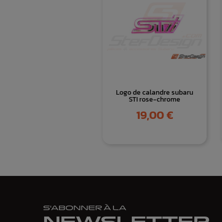
Logo de calandre subaru
STI rose-chrome
Prix
19,00 €
S'ABONNER À LA
NEWSLETTER