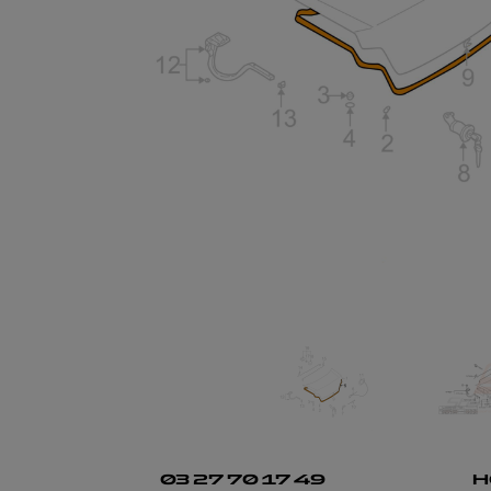
03 27 70 17 49
H