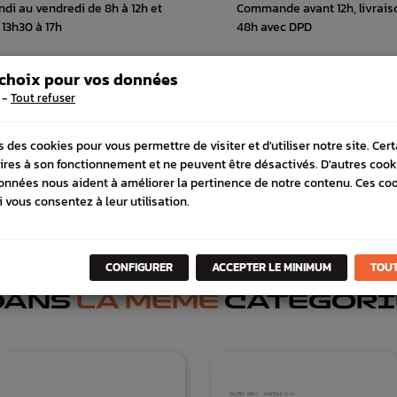
ndi au vendredi de 8h à 12h et
Commande avant 12h, livrais
 13h30 à 17h
48h avec DPD
 choix pour vos données
-
Tout refuser
 COMPATIBLE
SCHÉMA CONSTRUCTEUR
s des cookies pour vous permettre de visiter et d'utiliser notre site. Cer
ires à son fonctionnement et ne peuvent être désactivés. D'autres cook
onnées nous aident à améliorer la pertinence de notre contenu. Ces co
i vous consentez à leur utilisation.
CONFIGURER
ACCEPTER LE MINIMUM
TOUT
DANS
LA MÊME
CATÉGORI