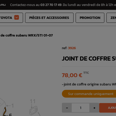
Contactez-nous au
03 27 70 17 49
. Du lundi au vendredi de 8h à 12h e
TOYOTA
PIÈCES ET ACCESSOIRES
PROMOTION
ZE

t de coffre subaru WRX/STI 01-07
ref:
3926
JOINT DE COFFRE 
TTC
78,00 €
-joint de coffre origine subaru W
Sur commande uniquement
-
+
AJOU