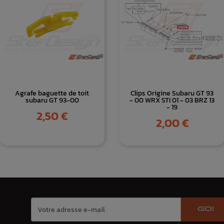
Agrafe baguette de toit
Clips Origine Subaru GT 93
subaru GT 93-00
- 00 WRX STI 01 - 03 BRZ 13
- 19
Prix
2,50 €
Prix
2,00 €
GO!