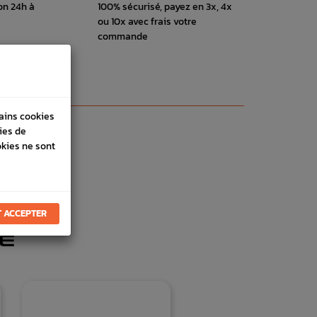
on 24h à
100% sécurisé, payez en 3x, 4x
ou 10x avec frais votre
commande
tains cookies
ies de
okies ne sont
 ACCEPTER
E