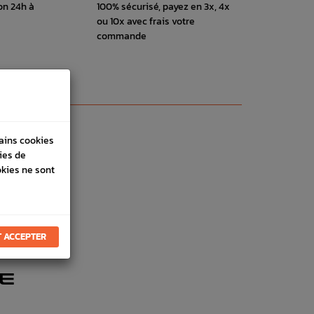
on 24h à
100% sécurisé, payez en 3x, 4x
ou 10x avec frais votre
commande
tains cookies
ies de
okies ne sont
 ACCEPTER
E