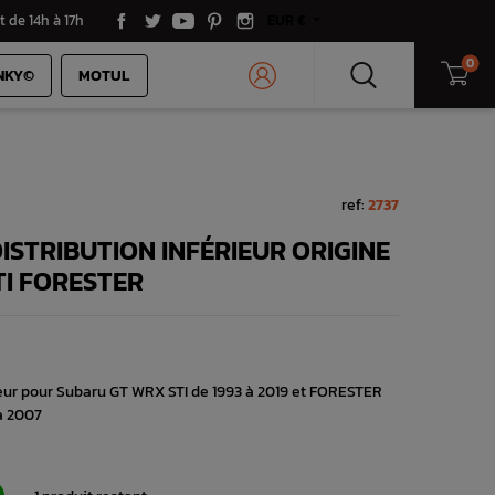
t de 14h à 17h
EUR €
0
NKY©
MOTUL
ref:
2737
ISTRIBUTION INFÉRIEUR ORIGINE
I FORESTER
rieur pour Subaru GT WRX STI de 1993 à 2019 et FORESTER
à 2007