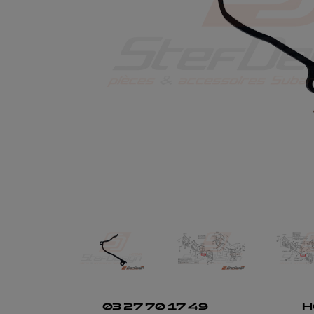
03 27 70 17 49
H