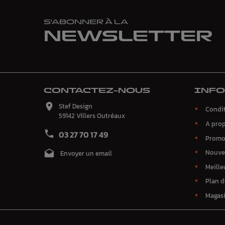
S'ABONNER À LA
NEWSLETTER
CONTACTEZ-NOUS
INF

Stef Design
Condit
59142 Villers Outréaux
A pro

03 27 70 17 49
Promo
Nouve

Envoyer un email
Meille
Plan d
Magas