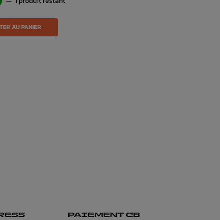
—
1 produit restant
TER AU PANIER
RESS
PAIEMENT CB