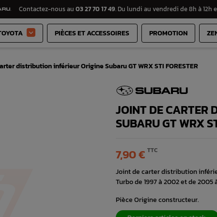
Contactez-nous au
03 27 70 17 49
. Du lundi au vendredi de 8h à 12h e
TOYOTA
PIÈCES ET ACCESSOIRES
PROMOTION
ZE

carter distribution inférieur Origine Subaru GT WRX STI FORESTER
JOINT DE CARTER D
SUBARU GT WRX ST
TTC
7,90 €
Joint de carter distribution infé
Turbo de 1997 à 2002 et de 2005 
Pièce Origine constructeur.