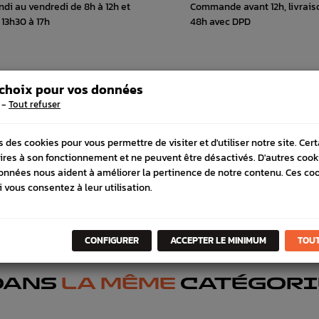
ndi au vendredi de 8h à 12h et
Commande avant 12h, livrais
 13h30 à 17h
48h avec DPD
 choix pour vos données
 COMPATIBLE
SCHÉMA CONSTRUCTEUR
-
Tout refuser
s des cookies pour vous permettre de visiter et d'utiliser notre site. Cer
ires à son fonctionnement et ne peuvent être désactivés. D'autres cook
onnées nous aident à améliorer la pertinence de notre contenu. Ces co
i vous consentez à leur utilisation.
CONFIGURER
ACCEPTER LE MINIMUM
TOUT
DANS
LA MÊME
CATÉGORI