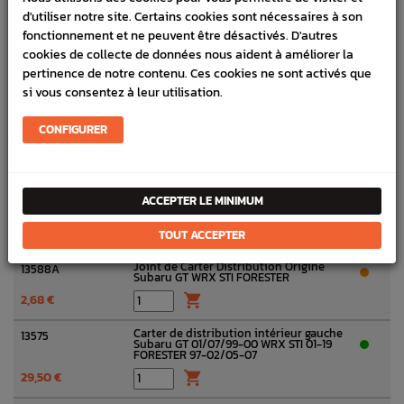

d'utiliser notre site. Certains cookies sont nécessaires à son
fonctionnement et ne peuvent être désactivés. D'autres
Guide de courroie distribution au
13145
niveau des poulies Origine Subaru GT
cookies de collecte de données nous aident à améliorer la
WRX STI 99-19 FORESTER 05-07
pertinence de notre contenu. Ces cookies ne sont activés que
10,00 €

si vous consentez à leur utilisation.
Vis de guide Courroie de distribution
A40605
niveau des poulies Origine Subaru GT
CONFIGURER
WRX STI FORESTER
3,80 €

Support Carter Distribution Origine
13592
Subaru GT 93-00 WRX STI 01-19
ACCEPTER LE MINIMUM
FORESTER 97-02/05-07
2,50 €

TOUT ACCEPTER
Joint de Carter Distribution Origine
13588A
Subaru GT WRX STI FORESTER
2,68 €

Carter de distribution intérieur gauche
13575
Subaru GT 01/07/99-00 WRX STI 01-19
FORESTER 97-02/05-07
29,50 €
