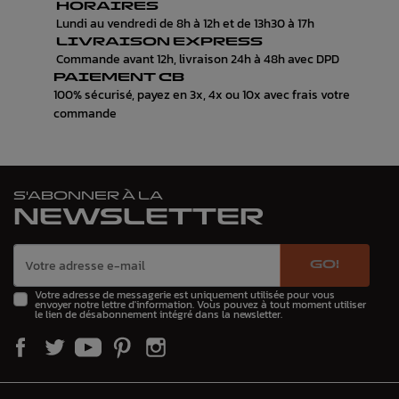
HORAIRES
Lundi au vendredi de 8h à 12h et de 13h30 à 17h
LIVRAISON EXPRESS
Commande avant 12h, livraison 24h à 48h avec DPD
PAIEMENT CB
100% sécurisé, payez en 3x, 4x ou 10x avec frais votre
commande
S'ABONNER À LA
NEWSLETTER
GO!
Votre adresse de messagerie est uniquement utilisée pour vous
envoyer notre lettre d'information. Vous pouvez à tout moment utiliser
le lien de désabonnement intégré dans la newsletter.