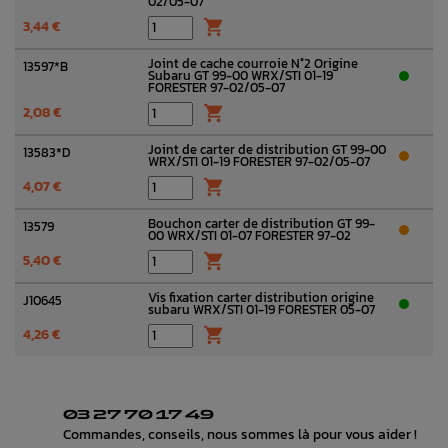
02/05-07
3,44 €

Joint de cache courroie N°2 Origine
13597*B
Subaru GT 99-00 WRX/STI 01-19
FORESTER 97-02/05-07
2,08 €

Joint de carter de distribution GT 99-00
13583*D
WRX/STI 01-19 FORESTER 97-02/05-07
4,07 €

Bouchon carter de distribution GT 99-
13579
00 WRX/STI 01-07 FORESTER 97-02
5,40 €

Vis fixation carter distribution origine
J10645
subaru WRX/STI 01-19 FORESTER 05-07
4,26 €

03 27 70 17 49
Commandes, conseils, nous sommes là pour vous aider !