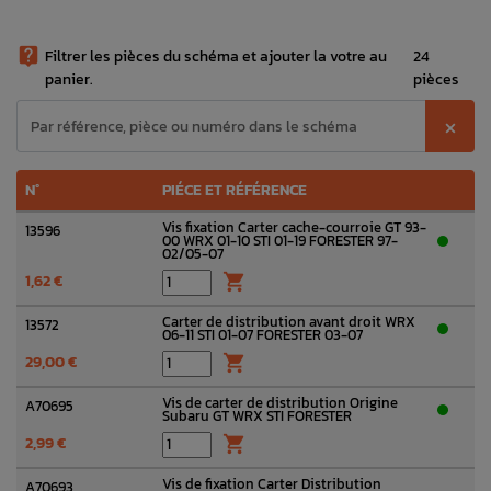

Filtrer les pièces du schéma et ajouter la votre au
24
panier.
pièces
⨉
N°
PIÉCE ET RÉFÉRENCE
Vis fixation Carter cache-courroie GT 93-
13596
00 WRX 01-10 STI 01-19 FORESTER 97-
02/05-07
1,62 €

Carter de distribution avant droit WRX
13572
06-11 STI 01-07 FORESTER 03-07
29,00 €

Vis de carter de distribution Origine
A70695
Subaru GT WRX STI FORESTER
2,99 €

Vis de fixation Carter Distribution
A70693