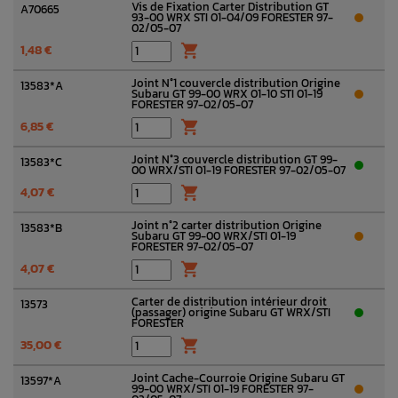
Vis de Fixation Carter Distribution GT
A70665
93-00 WRX STI 01-04/09 FORESTER 97-
02/05-07
1,48 €

Joint N°1 couvercle distribution Origine
13583*A
Subaru GT 99-00 WRX 01-10 STI 01-19
FORESTER 97-02/05-07
6,85 €

Joint N°3 couvercle distribution GT 99-
13583*C
00 WRX/STI 01-19 FORESTER 97-02/05-07
4,07 €

Joint n°2 carter distribution Origine
13583*B
Subaru GT 99-00 WRX/STI 01-19
FORESTER 97-02/05-07
4,07 €

Carter de distribution intérieur droit
13573
(passager) origine Subaru GT WRX/STI
FORESTER
35,00 €

Joint Cache-Courroie Origine Subaru GT
13597*A
99-00 WRX/STI 01-19 FORESTER 97-