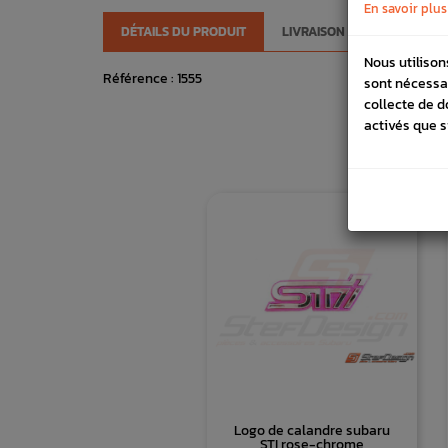
En savoir plus
DÉTAILS DU PRODUIT
LIVRAISON
VÉHICULES
Nous utilison
Référence :
1555
sont nécessa
collecte de d
activés que s
Logo de calandre subaru
STI rose-chrome