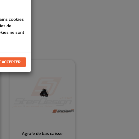
tains cookies
ies de
okies ne sont
E
 ACCEPTER
Agrafe de bas caisse