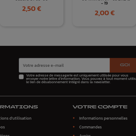
- 19
Prix
2,50 €
Prix
2,00 €
GO!
Votre adresse de messagerie est uniquement utilisée pour vous
envoyer notre lettre d'information. Vous pouvez à tout moment utilis
le lien de désabonnement intégré dans la newsletter.
ORMATIONS
VOTRE COMPTE
ions d'utilisation
Informations personnelles
pos
Commandes
tions
Avoirs