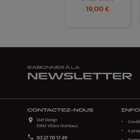
Prix
19,00 €
S'ABONNER À LA
NEWSLETTER
CONTACTEZ-NOUS
INF

Stef Design
Condit
59142 Villers Outréaux
A pro

03 27 70 17 49
Promo