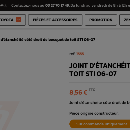
Contactez-nous au
03 27 70 17 49
. Du lundi au vendredi de 8h à 12h e
TOYOTA
PIÈCES ET ACCESSOIRES
PROMOTION
ZE

 d'étanchéité côté droit de becquet de toit STI 06-07
ref:
1555
JOINT D'ÉTANCHÉI
TOIT STI 06-07
TTC
8,56 €
Joint d'étanchéité côté droit de
Pièce origine constructeur.
Sur commande uniquement