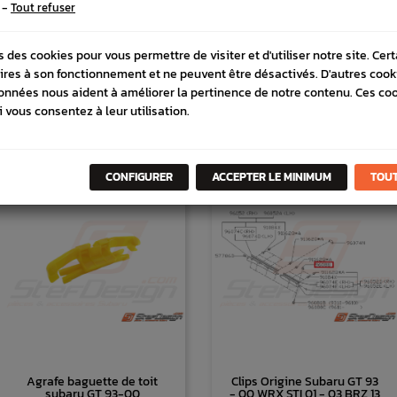
-
Tout refuser
 COMPATIBLE
SCHÉMA CONSTRUCTEUR
s des cookies pour vous permettre de visiter et d'utiliser notre site. Cer
ires à son fonctionnement et ne peuvent être désactivés. D'autres cook
onnées nous aident à améliorer la pertinence de notre contenu. Ces co
i vous consentez à leur utilisation.
DANS
LA MÊME
CATÉGORI
CONFIGURER
ACCEPTER LE MINIMUM
TOUT
Agrafe baguette de toit
Clips Origine Subaru GT 93
subaru GT 93-00
- 00 WRX STI 01 - 03 BRZ 13