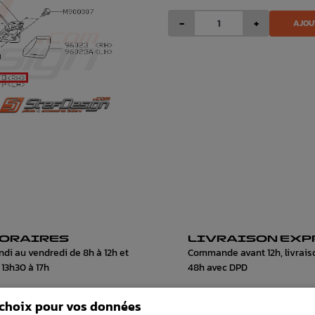
-
+
AJOU
ORAIRES
LIVRAISON EXP
ndi au vendredi de 8h à 12h et
Commande avant 12h, livrais
 13h30 à 17h
48h avec DPD
 choix pour vos données