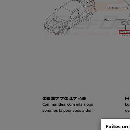
03 27 70 17 49
H
Commandes, conseils, nous
Lu
sommes là pour vous aider !
de
Faites un