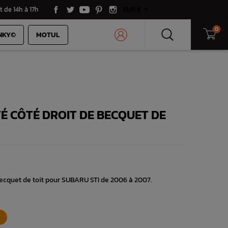
t de 14h à 17h
EUR €
0
NKY©
MOTUL
TÉ CÔTÉ DROIT DE BECQUET DE
 becquet de toit pour SUBARU STI de 2006 à 2007.