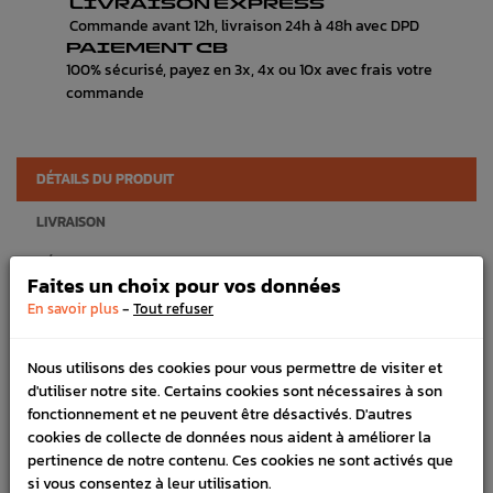
LIVRAISON EXPRESS
Commande avant 12h, livraison 24h à 48h avec DPD
PAIEMENT CB
100% sécurisé, payez en 3x, 4x ou 10x avec frais votre
commande
DÉTAILS DU PRODUIT
LIVRAISON
VÉHICULES COMPATIBLE
Faites un choix pour vos données
SCHÉMA CONSTRUCTEUR
-
En savoir plus
Tout refuser
Marque :
SUBARU
Nous utilisons des cookies pour vous permettre de visiter et
Référence :
3921
d'utiliser notre site. Certains cookies sont nécessaires à son
fonctionnement et ne peuvent être désactivés. D'autres
FICHE TECHNIQUE
cookies de collecte de données nous aident à améliorer la
pertinence de notre contenu. Ces cookies ne sont activés que
Carrosserie
Pièces origine constructeur
si vous consentez à leur utilisation.