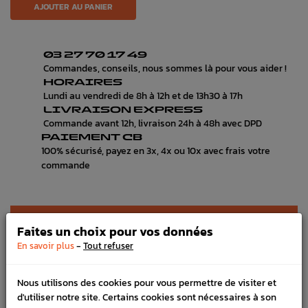
AJOUTER AU PANIER
03 27 70 17 49
Commandes, conseils, nous sommes là pour vous aider !
HORAIRES
Lundi au vendredi de 8h à 12h et de 13h30 à 17h
LIVRAISON EXPRESS
Commande avant 12h, livraison 24h à 48h avec DPD
PAIEMENT CB
100% sécurisé, payez en 3x, 4x ou 10x avec frais votre
commande
DÉTAILS DU PRODUIT
Faites un choix pour vos données
-
LIVRAISON
En savoir plus
Tout refuser
VÉHICULES COMPATIBLE
Nous utilisons des cookies pour vous permettre de visiter et
d'utiliser notre site. Certains cookies sont nécessaires à son
SCHÉMA CONSTRUCTEUR