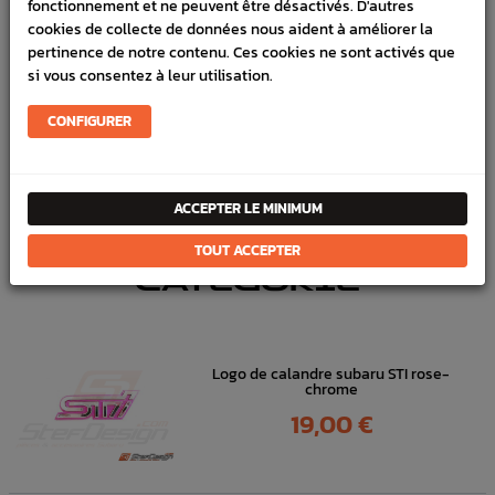
fonctionnement et ne peuvent être désactivés. D'autres
cookies de collecte de données nous aident à améliorer la
Marque :
SUBARU
pertinence de notre contenu. Ces cookies ne sont activés que
Référence :
3876
si vous consentez à leur utilisation.
FICHE TECHNIQUE
CONFIGURER
Carrosserie
Pièces origine constructeur
ACCEPTER LE MINIMUM
DANS
LA MÊME
TOUT ACCEPTER
CATÉGORIE
Logo de calandre subaru STI rose-
chrome
Prix
19,00 €