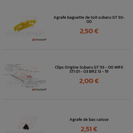
Agrafe baguette de toit subaru GT 93-
00
Prix
2,50 €
Clips Origine Subaru GT 93 - 00 WRX
STI 01 - 03 BRZ 13 - 19
Prix
2,00 €
Agrafe de bas caisse
Prix
2,51 €