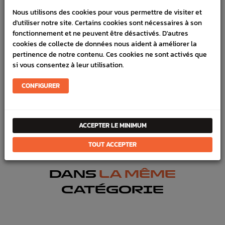
Nous utilisons des cookies pour vous permettre de visiter et
LIVRAISON
d'utiliser notre site. Certains cookies sont nécessaires à son
fonctionnement et ne peuvent être désactivés. D'autres
VÉHICULES COMPATIBLE
cookies de collecte de données nous aident à améliorer la
pertinence de notre contenu. Ces cookies ne sont activés que
SCHÉMA CONSTRUCTEUR
si vous consentez à leur utilisation.
Marque :
SUBARU
CONFIGURER
Référence :
1551
FICHE TECHNIQUE
ACCEPTER LE MINIMUM
Carrosserie
Pièces origine constructeur
TOUT ACCEPTER
DANS
LA MÊME
CATÉGORIE