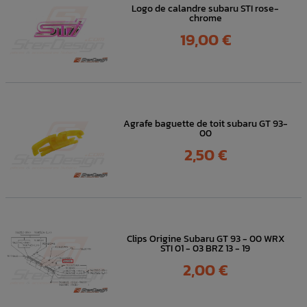
Logo de calandre subaru STI rose-
chrome
Prix
19,00 €
Agrafe baguette de toit subaru GT 93-
00
Prix
2,50 €
Clips Origine Subaru GT 93 - 00 WRX
STI 01 - 03 BRZ 13 - 19
Prix
2,00 €