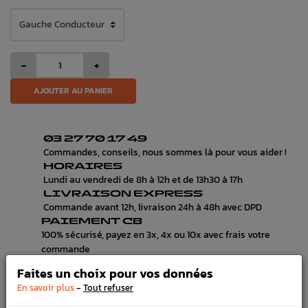
-
+
AJOUTER AU PANIER
03 27 70 17 49
Commandes, conseils, nous sommes là pour vous aider !
HORAIRES
Lundi au vendredi de 8h à 12h et de 13h30 à 17h
LIVRAISON EXPRESS
Commande avant 12h, livraison 24h à 48h avec DPD
PAIEMENT CB
100% sécurisé, payez en 3x, 4x ou 10x avec frais votre
commande
Faites un choix pour vos données
-
En savoir plus
Tout refuser
DÉTAILS DU PRODUIT