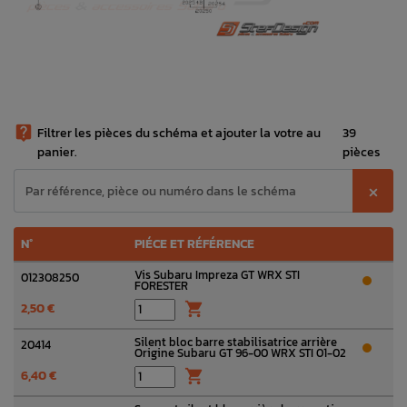

Filtrer les pièces du schéma et ajouter la votre au
39
panier.
pièces
⨉
N°
PIÉCE ET RÉFÉRENCE
Vis Subaru Impreza GT WRX STI
012308250
FORESTER
2,50 €

Silent bloc barre stabilisatrice arrière
20414
Origine Subaru GT 96-00 WRX STI 01-02
6,40 €
