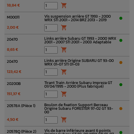
18,84 €

Vis suspension arrière GT 1993 - 2000
M00011
WRX STI 2001 - 2014 BRZ 2013 - 2019
2,00 €

Links arrière Subaru GT 1993 - 2000 WRX
20470
2001 - 2007 STI 2001 - 2003 Adaptable
8,65 €

Links arrière Origine SUBARU GT 93-00
20470
WRX 01-07 STI 01-03
123,42 €

Tirant Train Arrière Subaru Impreza GT
20200B
01/04/1995 - 2000 (Plus fabriqué)
151,37 €

Boulon de fixation Support Berceau
20578A (Pièce 1)
Origine Subaru FORESTER 97-02 GT 93-
00
4,50 €

Vis de barre inférieure avant 6 points
20578Q (Pièce 2)