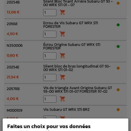
Silent Bloc Tirant Arrière Subaru GT 93 -
20254B
00 WRX STI 01 - 07
12,06 €

Ecrou de Vis Subaru GT WRX STI
20568
FORESTER
4,50 €

Écrou Origine Subaru GT WRX STI
N350006
FORESTER
0,80 €

Silent bloc de bras longitudinal GT 93-
20254E
00 WRX STI 01-02
21,54 €

Vis de triangle Avant Origine Subaru GT
20578B
93-00 WRX STI 01-07 FORESTER 97-02
4,00 €

Vis Subaru GT WRX STI BRZ
M000109
5,00 €

Faites un choix pour vos données
Rondelle à came pour tirant arrière
20584B