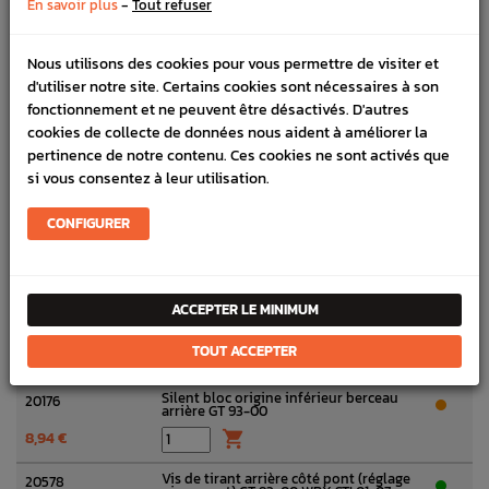
-
En savoir plus
Tout refuser
(tous modèles GT WRX STI)
1,50 €

Nous utilisons des cookies pour vous permettre de visiter et
Capuchon liaison latérale train arrière
20521
d'utiliser notre site. Certains cookies sont nécessaires à son
GT 93-00 WRX STI 01-07
fonctionnement et ne peuvent être désactivés. D'autres
9,85 €

cookies de collecte de données nous aident à améliorer la
pertinence de notre contenu. Ces cookies ne sont activés que
Rondelle de tirant côté pont (tous
20584A
modèles GT WRX STI)
si vous consentez à leur utilisation.
5,11 €

CONFIGURER
Tirant arrière droit origine SUBARU GT
20250A
93-00
181,70 €

ACCEPTER LE MINIMUM
Tirant arrière gauche barre stabilisatrice
20250B
GT 93-00
TOUT ACCEPTER
176,02 €

Silent bloc origine inférieur berceau
20176
arrière GT 93-00
8,94 €

Vis de tirant arrière côté pont (réglage
20578