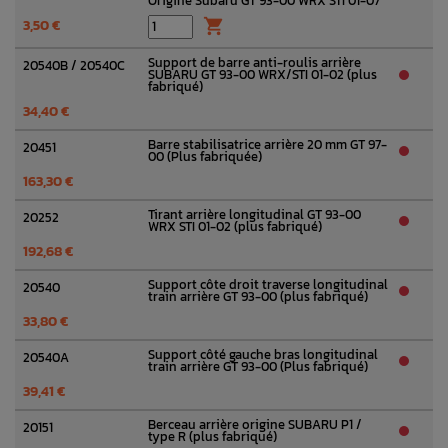
Origine Subaru GT 93-00 WRX STI 01-07
3,50 €

Support de barre anti-roulis arrière
20540B / 20540C
SUBARU GT 93-00 WRX/STI 01-02 (plus
fabriqué)
34,40 €
Barre stabilisatrice arrière 20 mm GT 97-
20451
00 (Plus fabriquée)
163,30 €
Tirant arrière longitudinal GT 93-00
20252
WRX STI 01-02 (plus fabriqué)
192,68 €
Support côte droit traverse longitudinal
20540
train arrière GT 93-00 (plus fabriqué)
33,80 €
Support côté gauche bras longitudinal
20540A
train arrière GT 93-00 (Plus fabriqué)
39,41 €
Berceau arrière origine SUBARU P1 /
20151
type R (plus fabriqué)