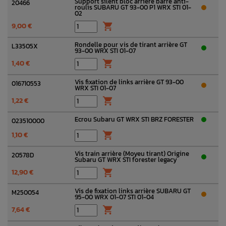
Support silent bloc arrière barre anti-
20466
roulis SUBARU GT 93-00 P1 WRX STI 01-
02
9,00 €

Rondelle pour vis de tirant arrière GT
L33505X
93-00 WRX STI 01-07
1,40 €

Vis fixation de links arrière GT 93-00
016710553
WRX STI 01-07
1,22 €

Ecrou Subaru GT WRX STI BRZ FORESTER
023510000
1,10 €

Vis train arrière (Moyeu tirant) Origine
20578D
Subaru GT WRX STI forester legacy
12,90 €

Vis de fixation links arrière SUBARU GT
M250054
95-00 WRX 01-07 STI 01-04
7,64 €
