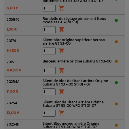
pincement) GT 93-00 WRX STI 01-07
6,00 €

Rondelle de réglage pincement (tous
20584C
modèles GT WRX STI)
1,50 €

Silent bloc origine supérieur berceau
20174
arrière GT 93-00
34,52 €

Berceau arrière origine subaru GT 93-00
20151
430,55 €

Silent de bloc de tirant arrière Origine
20254A
Subaru GT 93 - 00 STI 01 - 07
11,50 €

Silent Bloc de Tirant Arrière Origine
20254
Subaru GT 93-00 WRX STI 01-07
13,00 €

Silent Bloc moyeu arrière Origine
20254F
Subaru GT 93-00 WRX STI 01- 07