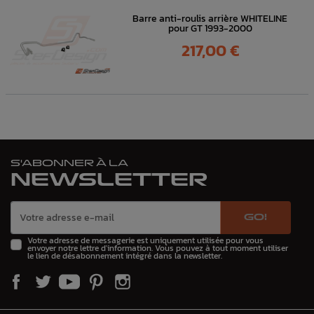
Barre anti-roulis arrière WHITELINE
pour GT 1993-2000
Prix
217,00 €
S'ABONNER À LA
NEWSLETTER
GO!
Votre adresse de messagerie est uniquement utilisée pour vous
envoyer notre lettre d'information. Vous pouvez à tout moment utiliser
le lien de désabonnement intégré dans la newsletter.