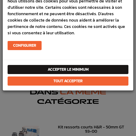
Nous utilisons des cookies pour vous permettre de visiter et
d'utiliser notre site. Certains cookies sont nécessaires à son
SCHÉMA CONSTRUCTEUR
fonctionnement et ne peuvent être désactivés. D'autres
cookies de collecte de données nous aident à améliorer la
Marque :
SUBARU
pertinence de notre contenu. Ces cookies ne sont activés que
si vous consentez à leur utilisation.
Référence :
3003
En stock :
2
CONFIGURER
FICHE TECHNIQUE
Chassis
Pièces origine constructeur
ACCEPTER LE MINIMUM
TOUT ACCEPTER
DANS
LA MÊME
CATÉGORIE
Kit ressorts courts H&R - 50mm GT
93-00