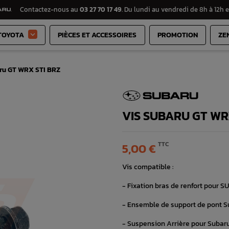
Contactez-nous au
03 27 70 17 49
. Du lundi au vendredi de 8h à 12h e
TOYOTA
PIÈCES ET ACCESSOIRES
PROMOTION
ZE

ru GT WRX STI BRZ
VIS SUBARU GT WR
TTC
5,00 €
Vis compatible :
- Fixation bras de renfort pour S
- Ensemble de support de pont 
- Suspension Arrière pour Subaru