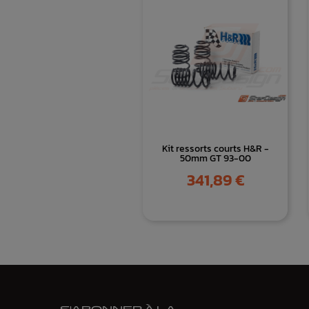
Kit ressorts courts H&R -
50mm GT 93-00
Prix
341,89 €