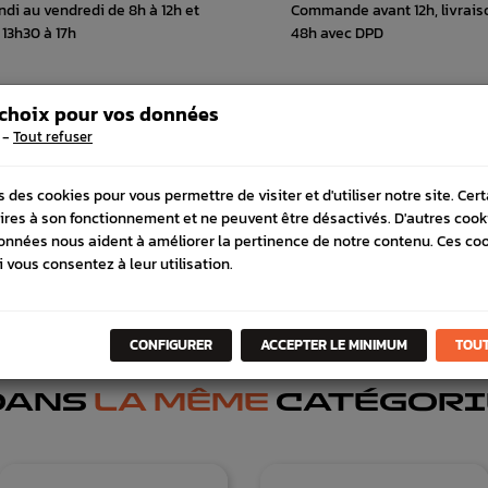
ndi au vendredi de 8h à 12h et
Commande avant 12h, livrais
 13h30 à 17h
48h avec DPD
 choix pour vos données
-
Tout refuser
 COMPATIBLE
SCHÉMA CONSTRUCTEUR
s des cookies pour vous permettre de visiter et d'utiliser notre site. Cer
ires à son fonctionnement et ne peuvent être désactivés. D'autres cook
onnées nous aident à améliorer la pertinence de notre contenu. Ces co
i vous consentez à leur utilisation.
CONFIGURER
ACCEPTER LE MINIMUM
TOUT
DANS
LA MÊME
CATÉGORI