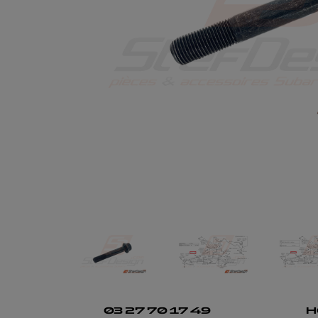
03 27 70 17 49
H