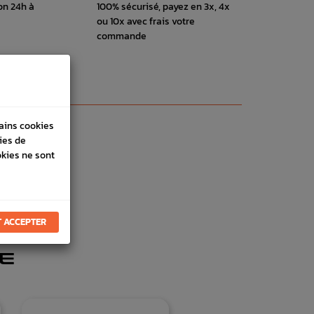
on 24h à
100% sécurisé, payez en 3x, 4x
ou 10x avec frais votre
commande
tains cookies
ies de
okies ne sont
 ACCEPTER
E