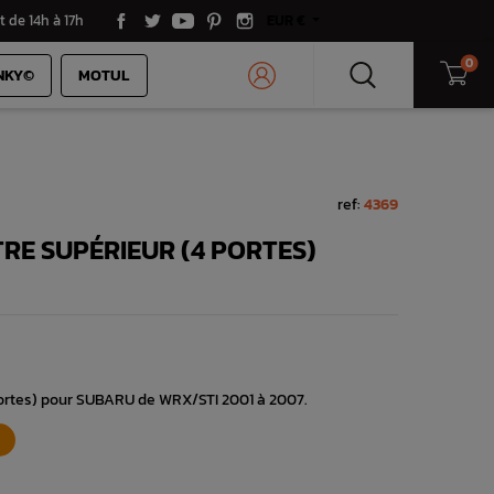
t de 14h à 17h
EUR €
0
NKY©
MOTUL
ref:
4369
TRE SUPÉRIEUR (4 PORTES)
 portes) pour SUBARU de WRX/STI 2001 à 2007.