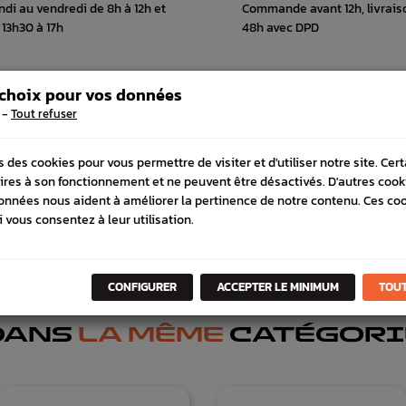
ndi au vendredi de 8h à 12h et
Commande avant 12h, livrais
 13h30 à 17h
48h avec DPD
 choix pour vos données
-
Tout refuser
 COMPATIBLE
SCHÉMA CONSTRUCTEUR
s des cookies pour vous permettre de visiter et d'utiliser notre site. Cer
ires à son fonctionnement et ne peuvent être désactivés. D'autres cook
onnées nous aident à améliorer la pertinence de notre contenu. Ces co
i vous consentez à leur utilisation.
CONFIGURER
ACCEPTER LE MINIMUM
TOUT
DANS
LA MÊME
CATÉGORI