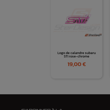
Logo de calandre subaru
STI rose-chrome
Prix
19,00 €