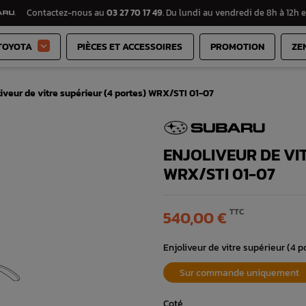
Contactez-nous au
03 27 70 17 49
. Du lundi au vendredi de 8h à 12h e
TOYOTA
PIÈCES ET ACCESSOIRES
PROMOTION
ZE

iveur de vitre supérieur (4 portes) WRX/STI 01-07
ENJOLIVEUR DE VI
WRX/STI 01-07
TTC
540,00 €
Enjoliveur de vitre supérieur (4
Sur commande uniquement
Coté