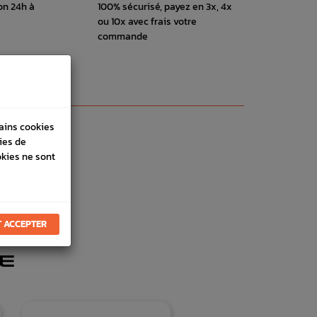
on 24h à
100% sécurisé, payez en 3x, 4x
ou 10x avec frais votre
commande
tains cookies
ies de
okies ne sont
 ACCEPTER
E