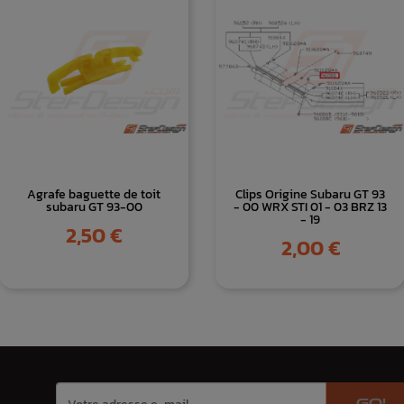
Agrafe baguette de toit
Clips Origine Subaru GT 93
subaru GT 93-00
- 00 WRX STI 01 - 03 BRZ 13
- 19
Prix
2,50 €
Prix
2,00 €
GO!