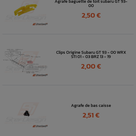
Agrafe baguette de toit subaru GT 93-
00
Prix
2,50 €
Clips Origine Subaru GT 93 - 00 WRX
STI 01 - 03 BRZ 13 - 19
Prix
2,00 €
Agrafe de bas caisse
Prix
2,51 €