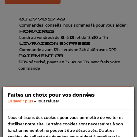
03 27 70 17 49
Commandes, conseils, nous sommes là pour vous aider !
HORAIRES
Lundi au vendredi de 8h à 12h et de 13h30 à 17h
LIVRAISON EXPRESS
Commande avant 12h, livraison 24h à 48h avec DPD
PAIEMENT CB
100% sécurisé, payez en 3x, 4x ou 10x avec frais votre
commande
DÉTAILS DU PRODUIT
Faites un choix pour vos données
-
En savoir plus
Tout refuser
LIVRAISON
VÉHICULES COMPATIBLE
Nous utilisons des cookies pour vous permettre de visiter et
d'utiliser notre site. Certains cookies sont nécessaires à son
Référence :
3191
fonctionnement et ne peuvent être désactivés. D'autres
cookies de collecte de données nous aident à améliorer la