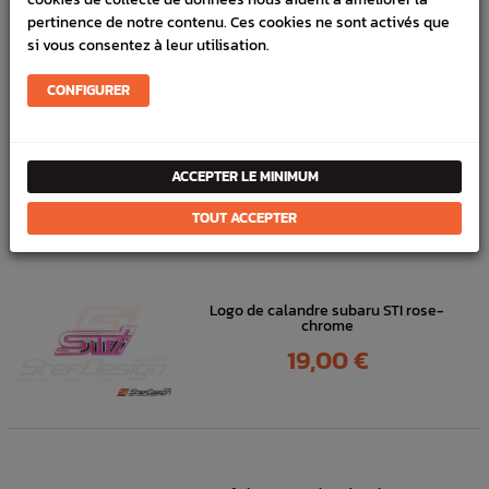
En stock :
1
pertinence de notre contenu. Ces cookies ne sont activés que
si vous consentez à leur utilisation.
FICHE TECHNIQUE
Carrosserie
Diffuseur & Vortex de toit
CONFIGURER
ACCEPTER LE MINIMUM
DANS
LA MÊME
CATÉGORIE
TOUT ACCEPTER
Logo de calandre subaru STI rose-
chrome
Prix
19,00 €