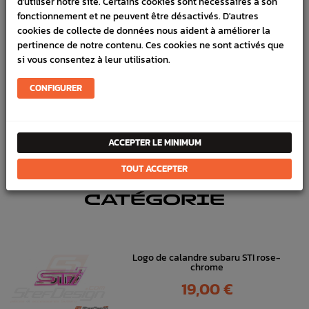
d'utiliser notre site. Certains cookies sont nécessaires à son
SCHÉMA CONSTRUCTEUR
fonctionnement et ne peuvent être désactivés. D'autres
cookies de collecte de données nous aident à améliorer la
pertinence de notre contenu. Ces cookies ne sont activés que
Marque :
SUBARU
si vous consentez à leur utilisation.
Référence :
3905
CONFIGURER
FICHE TECHNIQUE
Carrosserie
Pièces origine constructeur
ACCEPTER LE MINIMUM
TOUT ACCEPTER
DANS
LA MÊME
CATÉGORIE
Logo de calandre subaru STI rose-
chrome
Prix
19,00 €