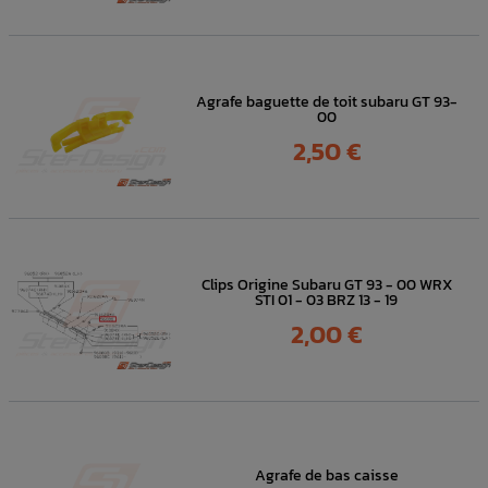
Agrafe baguette de toit subaru GT 93-
00
Prix
2,50 €
Clips Origine Subaru GT 93 - 00 WRX
STI 01 - 03 BRZ 13 - 19
Prix
2,00 €
Agrafe de bas caisse